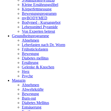
3-Mahlzeiten-Prinzip
Kleine Ernährungsfibel
Körperfettmessung
Bewegungsprogramm
myBODYMED
Bodymed - Kursangebot
Lebensmittel Pyramide
Von Experten betreut
Gesundheitsprogramme
Abnehmen
Leberfasten nach Dr. Worm
Frühstücksfasten
Bewegung
Diabetes mellitus
Ernährung
Gelenke & Knochen
Herz
Psyche
Magazin
Abnehmen
Abwehrkräfte
Bewegung
Burn-out
Diabetes Mellitus
Entsäuerung