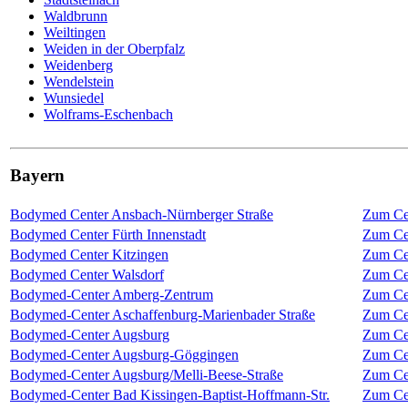
Waldbrunn
Weiltingen
Weiden in der Oberpfalz
Weidenberg
Wendelstein
Wunsiedel
Wolframs-Eschenbach
Bayern
Bodymed Center Ansbach-Nürnberger Straße
Zum Ce
Bodymed Center Fürth Innenstadt
Zum Ce
Bodymed Center Kitzingen
Zum Ce
Bodymed Center Walsdorf
Zum Ce
Bodymed-Center Amberg-Zentrum
Zum Ce
Bodymed-Center Aschaffenburg-Marienbader Straße
Zum Ce
Bodymed-Center Augsburg
Zum Ce
Bodymed-Center Augsburg-Göggingen
Zum Ce
Bodymed-Center Augsburg/Melli-Beese-Straße
Zum Ce
Bodymed-Center Bad Kissingen-Baptist-Hoffmann-Str.
Zum Ce