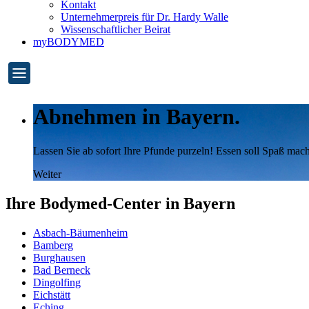
Kontakt
Unternehmerpreis für Dr. Hardy Walle
Wissenschaftlicher Beirat
myBODYMED
Abnehmen in Bayern.
Lassen Sie ab sofort Ihre Pfunde purzeln! Essen soll Spaß m
Weiter
Ihre Bodymed-Center in Bayern
Asbach-Bäumenheim
Bamberg
Burghausen
Bad Berneck
Dingolfing
Eichstätt
Eching