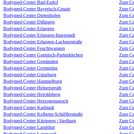
Bodymed-Center Bad-Endof
Zum Ce
Bodymed-Center Bayerisch-Gmain
Zum Ce
Bodymed-Center Dietenhofen
Zum Ce
Bodymed-Center Dillingen
Zum Ce
Bodymed-Center Erlangen
Zum Ce
Bodymed-Center Erlangen-Innenstadt
Zum Ce
Bodymed-Center Erlangen-Lachnerstraße
Zum Ce
Bodymed-Center Feuchtwangen
Zum Ce
Bodymed-Center Garmisch-Partenkirchen
Zum Ce
Bodymed-Center Gemünden
Zum Ce
Bodymed-Center Germering
Zum Ce
Bodymed-Center Günzburg
Zum Ce
Bodymed-Center Hammelburg
Zum Ce
Bodymed-Center Heinersreuth
Zum Ce
Bodymed-Center Heroldsberg
Zum Ce
Bodymed-Center Herzogenaurach
Zum Ce
Bodymed-Center Karlstadt
Zum Ce
Bodymed-Center Kelheim-Schäfflerstraße
Zum Ce
Bodymed-Center Kitzingen / Siedlung
Zum Ce
Bodymed-Center Landshut
Zum Ce
Bodymed-Center Langweid
Zum Ce