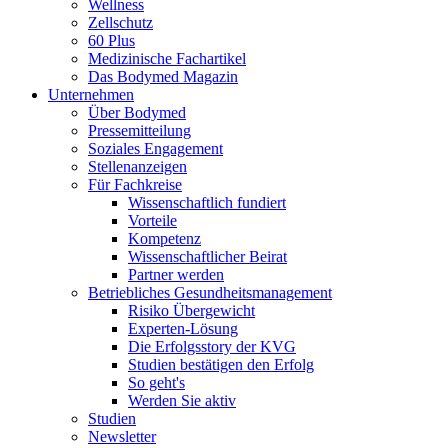
Wellness
Zellschutz
60 Plus
Medizinische Fachartikel
Das Bodymed Magazin
Unternehmen
Über Bodymed
Pressemitteilung
Soziales Engagement
Stellenanzeigen
Für Fachkreise
Wissenschaftlich fundiert
Vorteile
Kompetenz
Wissenschaftlicher Beirat
Partner werden
Betriebliches Gesundheitsmanagement
Risiko Übergewicht
Experten-Lösung
Die Erfolgsstory der KVG
Studien bestätigen den Erfolg
So geht's
Werden Sie aktiv
Studien
Newsletter