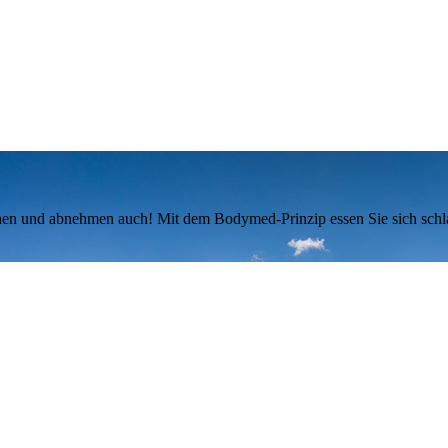
achen und abnehmen auch! Mit dem Bodymed-Prinzip essen Sie sich sch