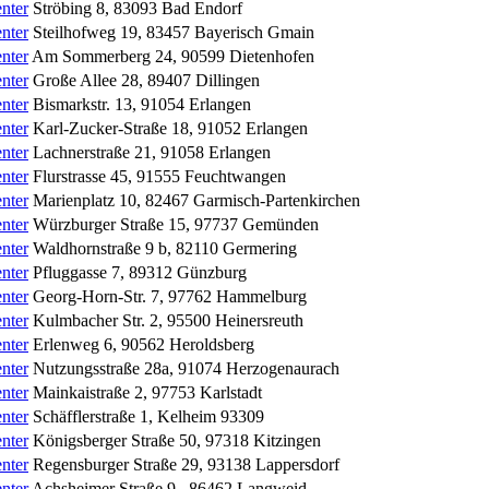
nter
Ströbing 8
,
83093
Bad Endorf
nter
Steilhofweg 19
,
83457
Bayerisch Gmain
nter
Am Sommerberg 24
,
90599
Dietenhofen
nter
Große Allee 28
,
89407
Dillingen
nter
Bismarkstr. 13
,
91054
Erlangen
nter
Karl-Zucker-Straße 18
,
91052
Erlangen
nter
Lachnerstraße 21
,
91058
Erlangen
nter
Flurstrasse 45
,
91555
Feuchtwangen
nter
Marienplatz 10
,
82467
Garmisch-Partenkirchen
nter
Würzburger Straße 15
,
97737
Gemünden
nter
Waldhornstraße 9 b
,
82110
Germering
nter
Pfluggasse 7
,
89312
Günzburg
nter
Georg-Horn-Str. 7
,
97762
Hammelburg
nter
Kulmbacher Str. 2
,
95500
Heinersreuth
nter
Erlenweg 6
,
90562
Heroldsberg
nter
Nutzungsstraße 28a
,
91074
Herzogenaurach
nter
Mainkaistraße 2
,
97753
Karlstadt
nter
Schäfflerstraße 1
,
Kelheim
93309
nter
Königsberger Straße 50
,
97318
Kitzingen
nter
Regensburger Straße 29
,
93138
Lappersdorf
nter
Achsheimer Straße 9
,
86462
Langweid