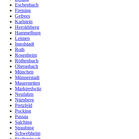
Eschenbach
Freising
Gefrees
Karlstein
Heroldsberg
Hammelburg
Leimen
Ingolstadt
Roth
Rosenheim
Röthenbach
Oberasbach
München
Münnerstadt
Mauerstetten
Marktredwitz
Neufahrn
Nürnberg
Pretzfeld
Pocking
Passau
Salching
Straubing
Schwebheim
Stadtsteinach