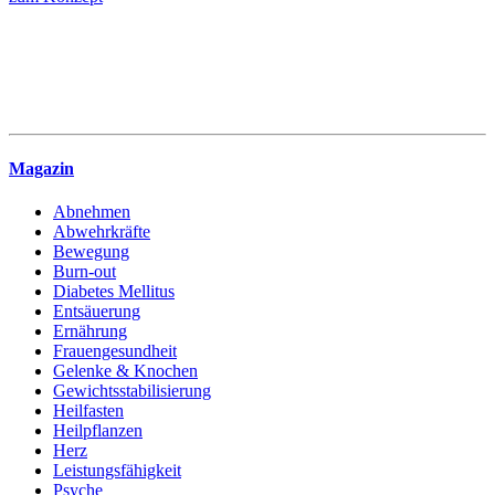
Magazin
Abnehmen
Abwehrkräfte
Bewegung
Burn-out
Diabetes Mellitus
Entsäuerung
Ernährung
Frauengesundheit
Gelenke & Knochen
Gewichtsstabilisierung
Heilfasten
Heilpflanzen
Herz
Leistungsfähigkeit
Psyche