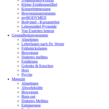
3-Mahlzeiten-Prinzip
Kleine Ernährungsfibel
Körperfettmessung
Bewegungsprogramm
myBODYMED
Bodymed - Kursangebot
Lebensmittel Pyramide
Von Experten betreut
Gesundheitsprogramme
Abnehmen
Leberfasten nach Dr. Worm
Frühstücksfasten
Bewegung
Diabetes mellitus
Ernährung
Gelenke & Knochen
Herz
Psyche
Magazin
Abnehmen
Abwehrkräfte
Bewegung
Burn-out
Diabetes Mellitus
Entsäuerung