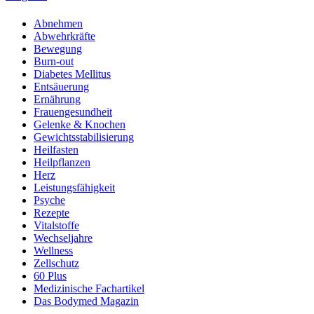
Abnehmen
Abwehrkräfte
Bewegung
Burn-out
Diabetes Mellitus
Entsäuerung
Ernährung
Frauengesundheit
Gelenke & Knochen
Gewichtsstabilisierung
Heilfasten
Heilpflanzen
Herz
Leistungsfähigkeit
Psyche
Rezepte
Vitalstoffe
Wechseljahre
Wellness
Zellschutz
60 Plus
Medizinische Fachartikel
Das Bodymed Magazin