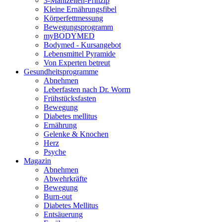
3-Mahlzeiten-Prinzip
Kleine Ernährungsfibel
Körperfettmessung
Bewegungsprogramm
myBODYMED
Bodymed - Kursangebot
Lebensmittel Pyramide
Von Experten betreut
Gesundheitsprogramme
Abnehmen
Leberfasten nach Dr. Worm
Frühstücksfasten
Bewegung
Diabetes mellitus
Ernährung
Gelenke & Knochen
Herz
Psyche
Magazin
Abnehmen
Abwehrkräfte
Bewegung
Burn-out
Diabetes Mellitus
Entsäuerung