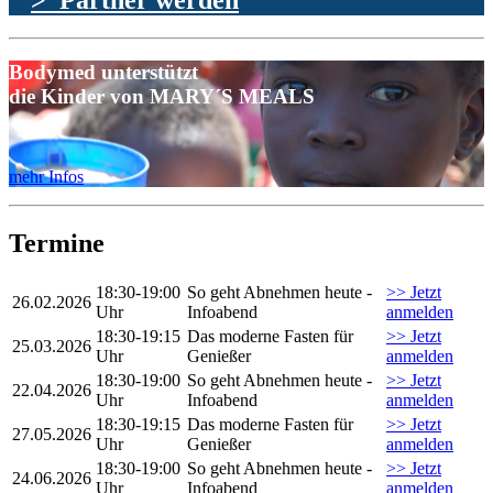
> Partner werden
Bodymed unterstützt
die Kinder von MARY´S MEALS
mehr Infos
Termine
18:30-19:00
So geht Abnehmen heute -
>> Jetzt
26.02.2026
Uhr
Infoabend
anmelden
18:30-19:15
Das moderne Fasten für
>> Jetzt
25.03.2026
Uhr
Genießer
anmelden
18:30-19:00
So geht Abnehmen heute -
>> Jetzt
22.04.2026
Uhr
Infoabend
anmelden
18:30-19:15
Das moderne Fasten für
>> Jetzt
27.05.2026
Uhr
Genießer
anmelden
18:30-19:00
So geht Abnehmen heute -
>> Jetzt
24.06.2026
Uhr
Infoabend
anmelden