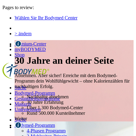
Pages to review:
Wählen Sie Ihr Bodymed Center
> ändern
Premium-Center
myBODYMED
Shop
30 Jahre an deiner Seite
Abnehmen. Aber sicher! Erreiche mit dem Bodymed-
Programm dein Wohlfühlgewicht – ohne Kalorienzählen für
nachhaltigen Erfolg.
Suche
Bodymed-Programm
Nachhaltig abnehmen
Gesundheitsprogramme
30 Jahre Erfahrung
Magazin
Über 1.300 Bodymed-Center
Unternehmen
Rund 500.000 Kursteilnehmer
Weiter
Suche
Bodymed-Programm
4-Phasen Programm