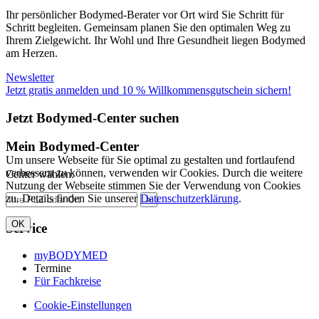
Ihr persönlicher Bodymed-Berater vor Ort wird Sie Schritt für
Schritt begleiten. Gemeinsam planen Sie den optimalen Weg zu
Ihrem Zielgewicht. Ihr Wohl und Ihre Gesundheit liegen Bodymed
am Herzen.
Newsletter
Jetzt gratis anmelden und 10 % Willkommensgutschein sichern!
Jetzt Bodymed-Center suchen
Mein Bodymed-Center
Um unsere Webseite für Sie optimal zu gestalten und fortlaufend
verbessern zu können, verwenden wir Cookies. Durch die weitere
Center wählen:
Nutzung der Webseite stimmen Sie der Verwendung von Cookies
zu. Details finden Sie unserer
Datenschutzerklärung
.
>
OK
Service
myBODYMED
Termine
Für Fachkreise
Cookie-Einstellungen