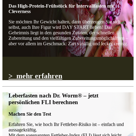
Das High-Protein-Frühstück für Intervallfasten mit
Cleverness
Sie möchten Ihr Gewicht halten, dann überzeugen Sie sich
selbst, auch Ihre Figur wird DAY START lieben! Das
Geheimnis liegt in den gesunden Zutaten, der schnellen
Zubereitung und den vielfältigen Zubereitungsmöglichkeiten –
aber vor allem im Geschmack: Zart vanillig und lecker cremig.
> mehr erfahren
Leberfasten nach Dr. Worm® – jetzt
persönlichen FLI berechnen
Machen Sie den Test
Erfahren Sie, wie hoch Ihr Fettleber-Risiko ist – einfach und
aussagekräftig.
Mit dem sogenannten Fettleber-Index (FLI) lässt sich leicht