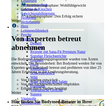
Ernährung
Frauengesundheit
Stabilisierungssphase: Wohlfühlgewicht
Gelenke & Knochen
stabilisieren
Gewichtsstabilisierung
Erhaltungssphase: Den Erfolg sichern
Heilfasten
Weiter
Heilpflanzen
Herz
Leistungsfähigkeit
Psyche
Von Experten betreut
Rezepte
Dessert
abnehmen
Getränke
Rezepte mit Sana-Fit Premium Natur
Sonstige Fleischgerichte
Die Bodymed-Ernährungsprogramme wurden von Ärzten
Geflügel
entwickelt. Die Besonderheit: Bei Bodymed werden Sie von
Fisch
Experten und individuell betreut und profitieren von über 25
Rindfleisch
Jahren Erfahrung in der Ernährungsberatung.
Schweinefleisch
Wild
Von Experten entwickelt
Kalte Speisen und Salate
Von den Fachgesellschaften empfohlen
Frühstück
Erfolge durch Studien bestätigt
Vegetarische Gerichte
Weiter
Suppen
Vitalstoffe
Hier finden Sie Bodymed-Berater in Ihrer
Wechseljahre