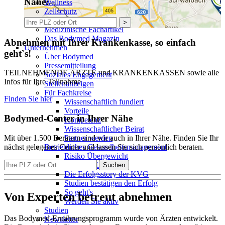
Nähe:
Wellness
Zellschutz
60 Plus
>
Medizinische Fachartikel
Das Bodymed Magazin
Abnehmen mit Ihrer Krankenkasse, so einfach
Unternehmen
geht`s!
Über Bodymed
Pressemitteilung
TEILNEHMENDE ÄRZTE und KRANKENKASSEN sowie alle
Soziales Engagement
Infos für Ihre Teilnahme
Stellenanzeigen
Für Fachkreise
Finden Sie hier
Wissenschaftlich fundiert
Vorteile
Bodymed-Center in Ihrer Nähe
Kompetenz
Wissenschaftlicher Beirat
Mit über 1.500 Beratern sind wir auch in Ihrer Nähe. Finden Sie Ihr
Partner werden
nächst gelegenes Center und lassen Sie sich persönlich beraten.
Betriebliches Gesundheitsmanagement
Risiko Übergewicht
Experten-Lösung
Suchen
Die Erfolgsstory der KVG
Studien bestätigen den Erfolg
So geht's
Von Experten betreut abnehmen
Werden Sie aktiv
Studien
Das Bodymed-Ernährungsprogramm wurde von Ärzten entwickelt.
Newsletter