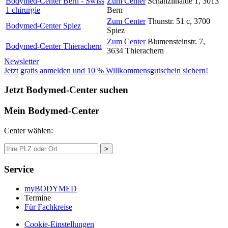
Bodymed-Center Bern - Swiss
Zum Center
Schänzlihalde 1
,
3013
1 chirurgie
Bern
Zum Center
Thunstr. 51 c
,
3700
Bodymed-Center Spiez
Spiez
Zum Center
Blumensteinstr. 7
,
Bodymed-Center Thierachern
3634
Thierachern
Newsletter
Jetzt gratis anmelden und 10 % Willkommensgutschein sichern!
Jetzt Bodymed-Center suchen
Mein Bodymed-Center
Center wählen:
>
Service
myBODYMED
Termine
Für Fachkreise
Cookie-Einstellungen