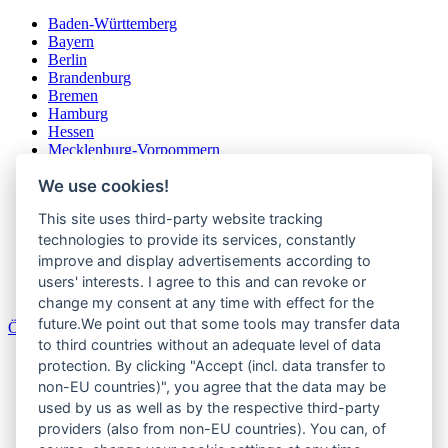
Baden-Württemberg
Bayern
Berlin
Brandenburg
Bremen
Hamburg
Hessen
Mecklenburg-Vorpommern
Niedersachsen
We use cookies!
Nordrhein-Westfalen
Rheinland-Pfalz
This site uses third-party website tracking
Saarland
Sachsen
technologies to provide its services, constantly
Sachsen-Anhalt
improve and display advertisements according to
Schleswig-Holstein
users' interests. I agree to this and can revoke or
Thüringen
change my consent at any time with effect for the
future.We point out that some tools may transfer data
Österreich
to third countries without an adequate level of data
Burgenland
protection. By clicking "Accept (incl. data transfer to
Kärnten
non-EU countries)", you agree that the data may be
Niederösterreich
used by us as well as by the respective third-party
Oberösterreich
providers (also from non-EU countries). You can, of
Salzburger Land