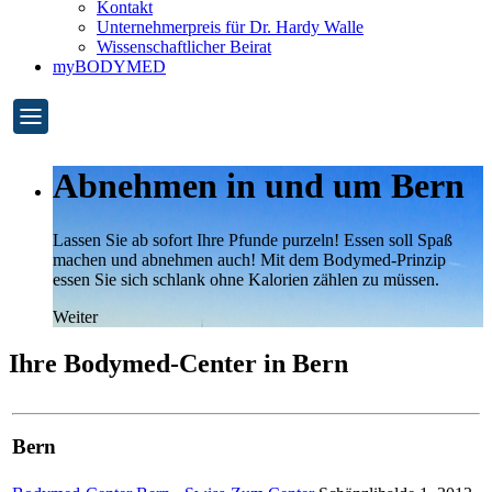
Kontakt
Unternehmerpreis für Dr. Hardy Walle
Wissenschaftlicher Beirat
myBODYMED
Abnehmen in und um Bern
Lassen Sie ab sofort Ihre Pfunde purzeln! Essen soll Spaß
machen und abnehmen auch! Mit dem Bodymed-Prinzip
essen Sie sich schlank ohne Kalorien zählen zu müssen.
Weiter
Ihre Bodymed-Center in Bern
Bern