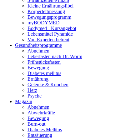
3-Mahlzeiten-Prinzip
Kleine Ernährungsfibel
Körperfettmessung
Bewegungsprogramm
myBODYMED
Bodymed - Kursangebot
Lebensmittel Pyramide
Von Experten betreut
Gesundheitsprogramme
Abnehmen
Leberfasten nach Dr. Worm
Frühstücksfasten
Bewegung
Diabetes mellitus
Ernährung
Gelenke & Knochen
Herz
Psyche
Magazin
Abnehmen
Abwehrkräfte
Bewegung
Burn-out
Diabetes Mellitus
Entsäuerung