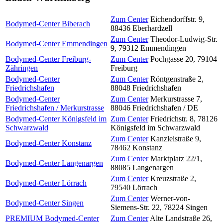
Zum Center
Eichendorffstr. 9
,
Bodymed-Center Biberach
88436
Eberhardzell
Zum Center
Theodor-Ludwig-Str.
Bodymed-Center Emmendingen
9
,
79312
Emmendingen
Bodymed-Center Freiburg-
Zum Center
Pochgasse 20
,
79104
Zähringen
Freiburg
Bodymed-Center
Zum Center
Röntgenstraße 2
,
Friedrichshafen
88048
Friedrichshafen
Bodymed-Center
Zum Center
Merkurstrasse 7
,
Friedrichshafen / Merkurstrasse
88046
Friedrichshafen / DE
Bodymed-Center Königsfeld im
Zum Center
Friedrichstr. 8
,
78126
Schwarzwald
Königsfeld im Schwarzwald
Zum Center
Kanzleistraße 9
,
Bodymed-Center Konstanz
78462
Konstanz
Zum Center
Marktplatz 22/1
,
Bodymed-Center Langenargen
88085
Langenargen
Zum Center
Kreuzstraße 2
,
Bodymed-Center Lörrach
79540
Lörrach
Zum Center
Werner-von-
Bodymed-Center Singen
Siemens-Str. 22
,
78224
Singen
PREMIUM Bodymed-Center
Zum Center
Alte Landstraße 26
,