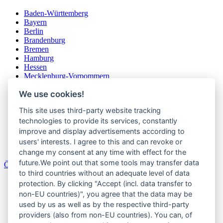
Baden-Württemberg
Bayern
Berlin
Brandenburg
Bremen
Hamburg
Hessen
Mecklenburg-Vorpommern
Niedersachsen
We use cookies!
Nordrhein-Westfalen
Rheinland-Pfalz
This site uses third-party website tracking
Saarland
Sachsen
technologies to provide its services, constantly
Sachsen-Anhalt
improve and display advertisements according to
Schleswig-Holstein
users' interests. I agree to this and can revoke or
Thüringen
change my consent at any time with effect for the
future.We point out that some tools may transfer data
Österreich
to third countries without an adequate level of data
Burgenland
protection. By clicking "Accept (incl. data transfer to
Kärnten
non-EU countries)", you agree that the data may be
Niederösterreich
used by us as well as by the respective third-party
Oberösterreich
providers (also from non-EU countries). You can, of
Salzburger Land