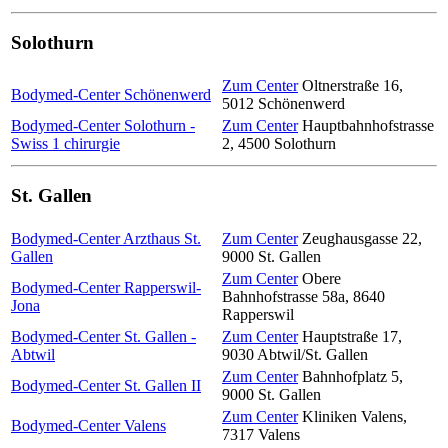
Solothurn
Zum Center
Oltnerstraße 16
,
Bodymed-Center Schönenwerd
5012
Schönenwerd
Bodymed-Center Solothurn -
Zum Center
Hauptbahnhofstrasse
Swiss 1 chirurgie
2
,
4500
Solothurn
St. Gallen
Bodymed-Center Arzthaus St.
Zum Center
Zeughausgasse 22
,
Gallen
9000
St. Gallen
Zum Center
Obere
Bodymed-Center Rapperswil-
Bahnhofstrasse 58a
,
8640
Jona
Rapperswil
Bodymed-Center St. Gallen -
Zum Center
Hauptstraße 17
,
Abtwil
9030
Abtwil/St. Gallen
Zum Center
Bahnhofplatz 5
,
Bodymed-Center St. Gallen II
9000
St. Gallen
Zum Center
Kliniken Valens
,
Bodymed-Center Valens
7317
Valens