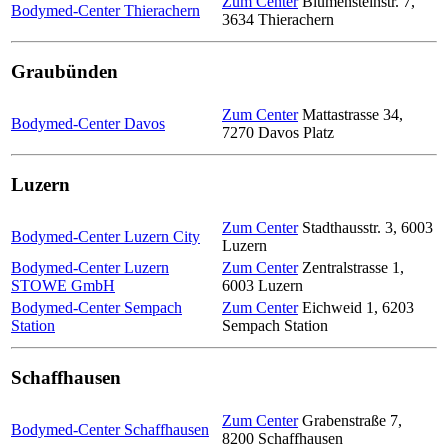
Zum Center
Blumensteinstr. 7
,
Bodymed-Center Thierachern
3634
Thierachern
Graubünden
Zum Center
Mattastrasse 34
,
Bodymed-Center Davos
7270
Davos Platz
Luzern
Zum Center
Stadthausstr. 3
,
6003
Bodymed-Center Luzern City
Luzern
Bodymed-Center Luzern
Zum Center
Zentralstrasse 1
,
STOWE GmbH
6003
Luzern
Bodymed-Center Sempach
Zum Center
Eichweid 1
,
6203
Station
Sempach Station
Schaffhausen
Zum Center
Grabenstraße 7
,
Bodymed-Center Schaffhausen
8200
Schaffhausen