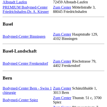
Albstadt Laufen
72459
Albstadt-Laufen
PREMIUM Bodymed-Center
Zum Center
Möttelistraße 3
,
Friedrichshafen-Dr. A. Kirsner
88045
Friedrichshafen
Basel
Zum Center
Hauptstraße 129
,
Bodymed-Center Binningen
4102
Binningen
Basel-Landschaft
Zum Center
Rischstrasse 79
,
Bodymed Center Frenkendorf
4402
Frenkendorf
Bern
Bodymed-Center Bern - Swiss 1
Zum Center
Schänzlihalde 1
,
chirurgie
3013
Bern
Zum Center
Thunstr. 51 c
,
3700
Bodymed-Center Spiez
Spiez