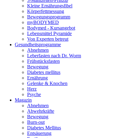
3-Mahlzeiten-Prinzip
Kleine Ernährungsfibel
Körperfettmessung
Bewegungsprogramm
myBODYMED
Bodymed - Kursangebot
Lebensmittel Pyramide
Von Experten betreut
Gesundheitsprogramme
Abnehmen
Leberfasten nach Dr. Worm
Frühstücksfasten
Bewegung
Diabetes mellitus
Ernährung
Gelenke & Knochen
Herz
Psyche
Magazin
Abnehmen
Abwehrkräfte
Bewegung
Burn-out
Diabetes Mellitus
Entsäuerung