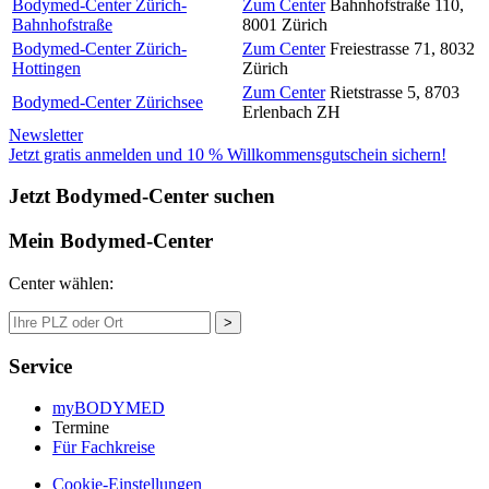
Bodymed-Center Zürich-
Zum Center
Bahnhofstraße 110
,
Bahnhofstraße
8001
Zürich
Bodymed-Center Zürich-
Zum Center
Freiestrasse 71
,
8032
Hottingen
Zürich
Zum Center
Rietstrasse 5
,
8703
Bodymed-Center Zürichsee
Erlenbach ZH
Newsletter
Jetzt gratis anmelden und 10 % Willkommensgutschein sichern!
Jetzt Bodymed-Center suchen
Mein Bodymed-Center
Center wählen:
>
Service
myBODYMED
Termine
Für Fachkreise
Cookie-Einstellungen