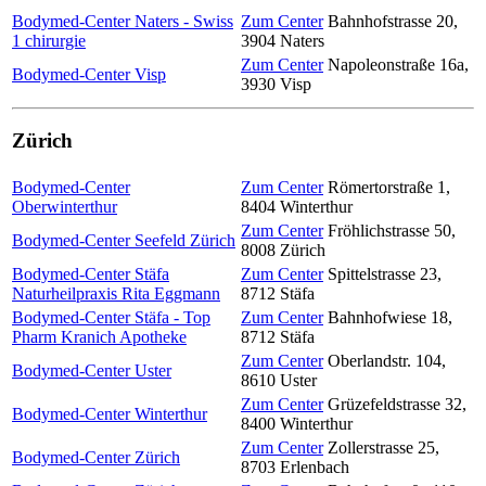
Bodymed-Center Naters - Swiss
Zum Center
Bahnhofstrasse 20
,
1 chirurgie
3904
Naters
Zum Center
Napoleonstraße 16a
,
Bodymed-Center Visp
3930
Visp
Zürich
Bodymed-Center
Zum Center
Römertorstraße 1
,
Oberwinterthur
8404
Winterthur
Zum Center
Fröhlichstrasse 50
,
Bodymed-Center Seefeld Zürich
8008
Zürich
Bodymed-Center Stäfa
Zum Center
Spittelstrasse 23
,
Naturheilpraxis Rita Eggmann
8712
Stäfa
Bodymed-Center Stäfa - Top
Zum Center
Bahnhofwiese 18
,
Pharm Kranich Apotheke
8712
Stäfa
Zum Center
Oberlandstr. 104
,
Bodymed-Center Uster
8610
Uster
Zum Center
Grüzefeldstrasse 32
,
Bodymed-Center Winterthur
8400
Winterthur
Zum Center
Zollerstrasse 25
,
Bodymed-Center Zürich
8703
Erlenbach