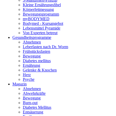
3-Mahlzeiten-Prinzip
Kleine Ernährungsfibel
Körperfettmessung
Bewegungsprogramm
myBODYMED
Bodymed - Kursangebot
Lebensmittel Pyramide
Von Experten betreut
Gesundheitsprogramme
Abnehmen
Leberfasten nach Dr. Worm
Frühstücksfasten
Bewegung
Diabetes mellitus
Ernährung
Gelenke & Knochen
Herz
Psyche
Magazin
Abnehmen
Abwehrkräfte
Bewegung
Burn-out
Diabetes Mellitus
Entsäuerung