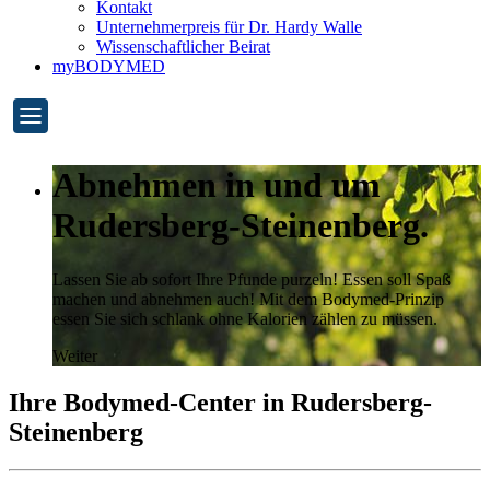
Kontakt
Unternehmerpreis für Dr. Hardy Walle
Wissenschaftlicher Beirat
myBODYMED
Abnehmen in und um
Rudersberg-Steinenberg.
Lassen Sie ab sofort Ihre Pfunde purzeln! Essen soll Spaß
machen und abnehmen auch! Mit dem Bodymed-Prinzip
essen Sie sich schlank ohne Kalorien zählen zu müssen.
Weiter
Ihre Bodymed-Center in Rudersberg-
Steinenberg