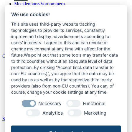
Mecklenburg-Vorpommern
Niedersachsen
We use cookies!
Nordrhein-Westfalen
Rheinland-Pfalz
This site uses third-party website tracking
Saarland
Sachsen
technologies to provide its services, constantly
Sachsen-Anhalt
improve and display advertisements according to
Schleswig-Holstein
users' interests. I agree to this and can revoke or
Thüringen
change my consent at any time with effect for the
future.We point out that some tools may transfer data
Österreich
to third countries without an adequate level of data
Burgenland
protection. By clicking "Accept (incl. data transfer to
Kärnten
non-EU countries)", you agree that the data may be
Niederösterreich
used by us as well as by the respective third-party
Oberösterreich
providers (also from non-EU countries). You can, of
Salzburger Land
course, change your cookie settings at any time.
Steiermark
Tirol
Necessary
Functional
Vorarlberg
Wien
Analytics
Marketing
Schweiz
Aargau