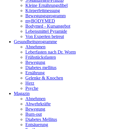
3-Mahlzeiten-Prinzip
Kleine Ernährungsfibel
Körperfettmessung
Bewegungsprogramm
myBODYMED
Bodymed - Kursangebot
Lebensmittel Pyramide
Von Experten betreut
Gesundheitsprogramme
Abnehmen
Leberfasten nach Dr. Worm
Frühstücksfasten
Bewegung
Diabetes mellitus
Ernährung
Gelenke & Knochen
Herz
Psyche
Magazin
Abnehmen
Abwehrkräfte
Bewegung
Burn-out
Diabetes Mellitus
Entsäuerung