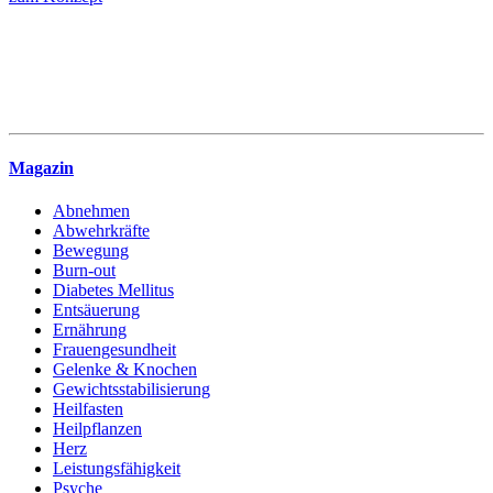
Magazin
Abnehmen
Abwehrkräfte
Bewegung
Burn-out
Diabetes Mellitus
Entsäuerung
Ernährung
Frauengesundheit
Gelenke & Knochen
Gewichtsstabilisierung
Heilfasten
Heilpflanzen
Herz
Leistungsfähigkeit
Psyche