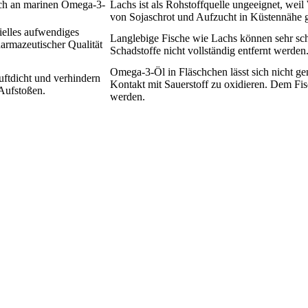
eich an marinen Omega-3-
Lachs ist als Rohstoffquelle ungeeignet, weil
von Sojaschrot und Aufzucht in Küstennähe 
ielles aufwendiges
Langlebige Fische wie Lachs können sehr sch
armazeutischer Qualität
Schadstoffe nicht vollständig entfernt werden
Omega-3-Öl in Fläschchen lässt sich nicht g
uftdicht und verhindern
Kontakt mit Sauerstoff zu oxidieren. Dem F
Aufstoßen.
werden.