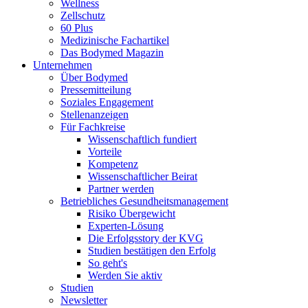
Wellness
Zellschutz
60 Plus
Medizinische Fachartikel
Das Bodymed Magazin
Unternehmen
Über Bodymed
Pressemitteilung
Soziales Engagement
Stellenanzeigen
Für Fachkreise
Wissenschaftlich fundiert
Vorteile
Kompetenz
Wissenschaftlicher Beirat
Partner werden
Betriebliches Gesundheitsmanagement
Risiko Übergewicht
Experten-Lösung
Die Erfolgsstory der KVG
Studien bestätigen den Erfolg
So geht's
Werden Sie aktiv
Studien
Newsletter