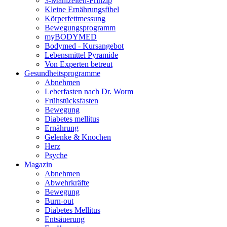
3-Mahlzeiten-Prinzip
Kleine Ernährungsfibel
Körperfettmessung
Bewegungsprogramm
myBODYMED
Bodymed - Kursangebot
Lebensmittel Pyramide
Von Experten betreut
Gesundheitsprogramme
Abnehmen
Leberfasten nach Dr. Worm
Frühstücksfasten
Bewegung
Diabetes mellitus
Ernährung
Gelenke & Knochen
Herz
Psyche
Magazin
Abnehmen
Abwehrkräfte
Bewegung
Burn-out
Diabetes Mellitus
Entsäuerung