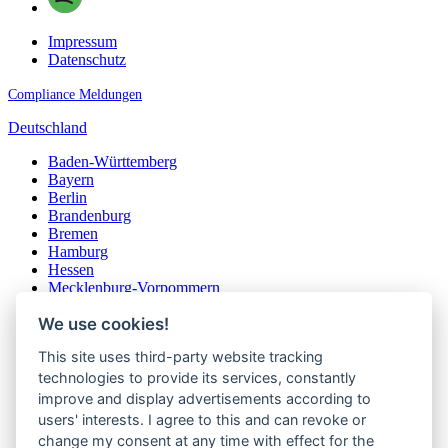
Impressum
Datenschutz
Compliance Meldungen
Deutschland
Baden-Württemberg
Bayern
Berlin
Brandenburg
Bremen
Hamburg
Hessen
Mecklenburg-Vorpommern
Niedersachsen
We use cookies!
Nordrhein-Westfalen
Rheinland-Pfalz
This site uses third-party website tracking
Saarland
Sachsen
technologies to provide its services, constantly
Sachsen-Anhalt
improve and display advertisements according to
Schleswig-Holstein
users' interests. I agree to this and can revoke or
Thüringen
change my consent at any time with effect for the