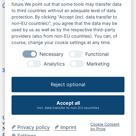
future.We point out that some tools may transfer data
Österreich
to third countries without an adequate level of data
Burgenland
protection. By clicking "Accept (incl. data transfer to
Kärnten
non-EU countries)", you agree that the data may be
Niederösterreich
used by us as well as by the respective third-party
Oberösterreich
providers (also from non-EU countries). You can, of
Salzburger Land
course, change your cookie settings at any time.
Steiermark
Tirol
Necessary
Functional
Vorarlberg
Wien
Analytics
Marketing
Schweiz
Aargau
Reject optional
Bern
Schaffhausen
St. Gallen
Thurgau
Accept all
Zürich
incl. data transfer to non-EU countries
Um unsere Webseite für Sie optimal zu gestalten und fortlaufend
verbessern zu können, verwenden wir Cookies. Durch die weitere
Cookie Consent
Privacy policy
Imprint
Nutzung der Webseite stimmen Sie der Verwendung von Cookies
by Prive
zu. Details finden Sie unserer
Datenschutzerklärung
.
Settings