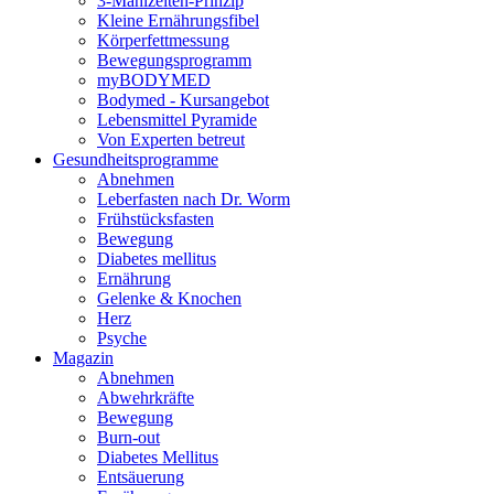
3-Mahlzeiten-Prinzip
Kleine Ernährungsfibel
Körperfettmessung
Bewegungsprogramm
myBODYMED
Bodymed - Kursangebot
Lebensmittel Pyramide
Von Experten betreut
Gesundheitsprogramme
Abnehmen
Leberfasten nach Dr. Worm
Frühstücksfasten
Bewegung
Diabetes mellitus
Ernährung
Gelenke & Knochen
Herz
Psyche
Magazin
Abnehmen
Abwehrkräfte
Bewegung
Burn-out
Diabetes Mellitus
Entsäuerung