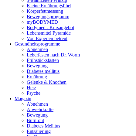
3-Mahlzeiten-Prinzip
Kleine Ernährungsfibel
Körperfettmessung
Bewegungsprogramm
myBODYMED
Bodymed - Kursangebot
Lebensmittel Pyramide
Von Experten betreut
Gesundheitsprogramme
Abnehmen
Leberfasten nach Dr. Worm
Frühstücksfasten
Bewegung
Diabetes mellitus
Ernährung
Gelenke & Knochen
Herz
Psyche
Magazin
Abnehmen
Abwehrkräfte
Bewegung
Burn-out
Diabetes Mellitus
Entsäuerung