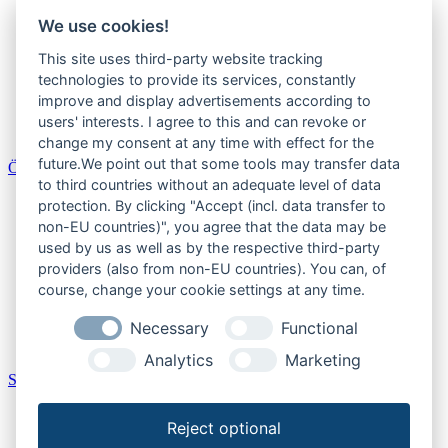
Niedersachsen
We use cookies!
Nordrhein-Westfalen
Rheinland-Pfalz
This site uses third-party website tracking
Saarland
Sachsen
technologies to provide its services, constantly
Sachsen-Anhalt
improve and display advertisements according to
Schleswig-Holstein
users' interests. I agree to this and can revoke or
Thüringen
change my consent at any time with effect for the
future.We point out that some tools may transfer data
Österreich
to third countries without an adequate level of data
Burgenland
protection. By clicking "Accept (incl. data transfer to
Kärnten
non-EU countries)", you agree that the data may be
Niederösterreich
used by us as well as by the respective third-party
Oberösterreich
providers (also from non-EU countries). You can, of
Salzburger Land
course, change your cookie settings at any time.
Steiermark
Tirol
Necessary
Functional
Vorarlberg
Wien
Analytics
Marketing
Schweiz
Aargau
Reject optional
Bern