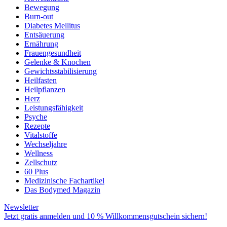
Bewegung
Burn-out
Diabetes Mellitus
Entsäuerung
Ernährung
Frauengesundheit
Gelenke & Knochen
Gewichtsstabilisierung
Heilfasten
Heilpflanzen
Herz
Leistungsfähigkeit
Psyche
Rezepte
Vitalstoffe
Wechseljahre
Wellness
Zellschutz
60 Plus
Medizinische Fachartikel
Das Bodymed Magazin
Newsletter
Jetzt gratis anmelden und 10 % Willkommensgutschein sichern!