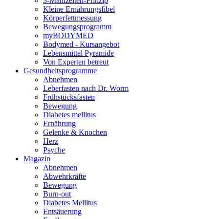
3-Mahlzeiten-Prinzip
Kleine Ernährungsfibel
Körperfettmessung
Bewegungsprogramm
myBODYMED
Bodymed - Kursangebot
Lebensmittel Pyramide
Von Experten betreut
Gesundheitsprogramme
Abnehmen
Leberfasten nach Dr. Worm
Frühstücksfasten
Bewegung
Diabetes mellitus
Ernährung
Gelenke & Knochen
Herz
Psyche
Magazin
Abnehmen
Abwehrkräfte
Bewegung
Burn-out
Diabetes Mellitus
Entsäuerung