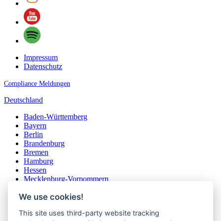
Impressum
Datenschutz
Compliance Meldungen
Deutschland
Baden-Württemberg
Bayern
Berlin
Brandenburg
Bremen
Hamburg
Hessen
Mecklenburg-Vorpommern
Niedersachsen
We use cookies!
Nordrhein-Westfalen
Rheinland-Pfalz
This site uses third-party website tracking
Saarland