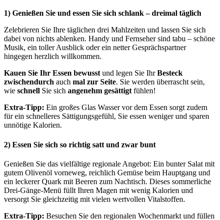
1) Genießen Sie und essen Sie sich schlank – dreimal täglich
Zelebrieren Sie Ihre täglichen drei Mahlzeiten und lassen Sie sich
dabei von nichts ablenken. Handy und Fernseher sind tabu – schöne
Musik, ein toller Ausblick oder ein netter Gesprächspartner
hingegen herzlich willkommen.
Kauen Sie Ihr Essen bewusst
und legen Sie Ihr
Besteck
zwischendurch
auch
mal zur Seite
. Sie werden überrascht sein,
wie
schnell
Sie sich
angenehm gesättigt
fühlen!
Extra-Tipp:
Ein großes Glas Wasser vor dem Essen sorgt zudem
für ein schnelleres Sättigungsgefühl, Sie essen weniger und sparen
unnötige Kalorien.
2) Essen Sie sich so richtig satt und zwar bunt
Genießen Sie das vielfältige regionale Angebot: Ein bunter Salat mit
gutem Olivenöl vorneweg, reichlich Gemüse beim Hauptgang und
ein leckerer Quark mit Beeren zum Nachtisch. Dieses sommerliche
Drei-Gänge-Menü füllt Ihren Magen mit wenig Kalorien und
versorgt Sie gleichzeitig mit vielen wertvollen Vitalstoffen.
Extra-Tipp:
Besuchen Sie den regionalen Wochenmarkt und füllen