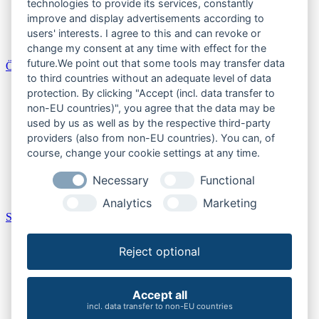
Sachsen
technologies to provide its services, constantly
Sachsen-Anhalt
improve and display advertisements according to
Schleswig-Holstein
users' interests. I agree to this and can revoke or
Thüringen
change my consent at any time with effect for the
future.We point out that some tools may transfer data
Österreich
to third countries without an adequate level of data
Burgenland
protection. By clicking "Accept (incl. data transfer to
Kärnten
non-EU countries)", you agree that the data may be
Niederösterreich
used by us as well as by the respective third-party
Oberösterreich
providers (also from non-EU countries). You can, of
Salzburger Land
course, change your cookie settings at any time.
Steiermark
Tirol
Necessary
Functional
Vorarlberg
Wien
Analytics
Marketing
Schweiz
Aargau
Reject optional
Bern
Schaffhausen
St. Gallen
Thurgau
Accept all
Zürich
incl. data transfer to non-EU countries