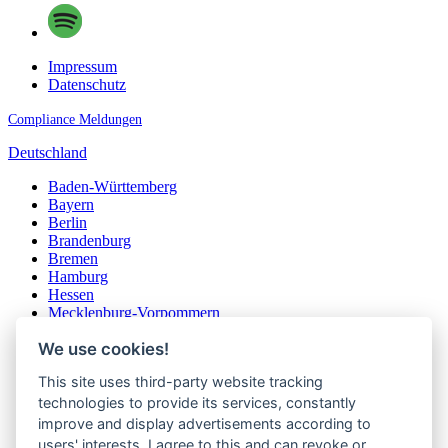
Impressum
Datenschutz
Compliance Meldungen
Deutschland
Baden-Württemberg
Bayern
Berlin
Brandenburg
Bremen
Hamburg
Hessen
Mecklenburg-Vorpommern
Niedersachsen
We use cookies!
Nordrhein-Westfalen
Rheinland-Pfalz
This site uses third-party website tracking
Saarland
Sachsen
technologies to provide its services, constantly
Sachsen-Anhalt
improve and display advertisements according to
Schleswig-Holstein
users' interests. I agree to this and can revoke or