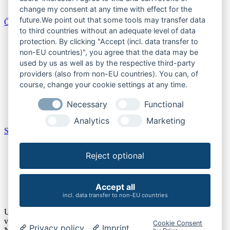
Thüringen
change my consent at any time with effect for the
future.We point out that some tools may transfer data
Österreich
to third countries without an adequate level of data
Burgenland
protection. By clicking "Accept (incl. data transfer to
Kärnten
non-EU countries)", you agree that the data may be
Niederösterreich
used by us as well as by the respective third-party
Oberösterreich
providers (also from non-EU countries). You can, of
Salzburger Land
course, change your cookie settings at any time.
Steiermark
Tirol
Necessary
Functional
Vorarlberg
Wien
Analytics
Marketing
Schweiz
Aargau
Reject optional
Bern
Schaffhausen
St. Gallen
Thurgau
Accept all
Zürich
incl. data transfer to non-EU countries
Um unsere Webseite für Sie optimal zu gestalten und fortlaufend
verbessern zu können, verwenden wir Cookies. Durch die weitere
Cookie Consent
Privacy policy
Imprint