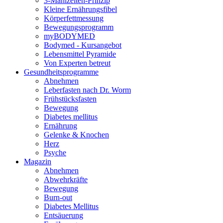
3-Mahlzeiten-Prinzip
Kleine Ernährungsfibel
Körperfettmessung
Bewegungsprogramm
myBODYMED
Bodymed - Kursangebot
Lebensmittel Pyramide
Von Experten betreut
Gesundheitsprogramme
Abnehmen
Leberfasten nach Dr. Worm
Frühstücksfasten
Bewegung
Diabetes mellitus
Ernährung
Gelenke & Knochen
Herz
Psyche
Magazin
Abnehmen
Abwehrkräfte
Bewegung
Burn-out
Diabetes Mellitus
Entsäuerung