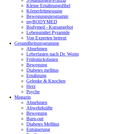
3-Mahlzeiten-Prinzip
Kleine Ernährungsfibel
Körperfettmessung
Bewegungsprogramm
myBODYMED
Bodymed - Kursangebot
Lebensmittel Pyramide
Von Experten betreut
Gesundheitsprogramme
Abnehmen
Leberfasten nach Dr. Worm
Frühstücksfasten
Bewegung
Diabetes mellitus
Ernährung
Gelenke & Knochen
Herz
Psyche
Magazin
Abnehmen
Abwehrkräfte
Bewegung
Burn-out
Diabetes Mellitus
Entsäuerung