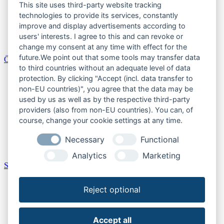
This site uses third-party website tracking
Saarland
Sachsen
technologies to provide its services, constantly
Sachsen-Anhalt
improve and display advertisements according to
Schleswig-Holstein
users' interests. I agree to this and can revoke or
Thüringen
change my consent at any time with effect for the
future.We point out that some tools may transfer data
Österreich
to third countries without an adequate level of data
Burgenland
protection. By clicking "Accept (incl. data transfer to
Kärnten
non-EU countries)", you agree that the data may be
Niederösterreich
used by us as well as by the respective third-party
Oberösterreich
providers (also from non-EU countries). You can, of
Salzburger Land
course, change your cookie settings at any time.
Steiermark
Tirol
Necessary
Functional
Vorarlberg
Wien
Analytics
Marketing
Schweiz
Aargau
Reject optional
Bern
Schaffhausen
St. Gallen
Thurgau
Accept all