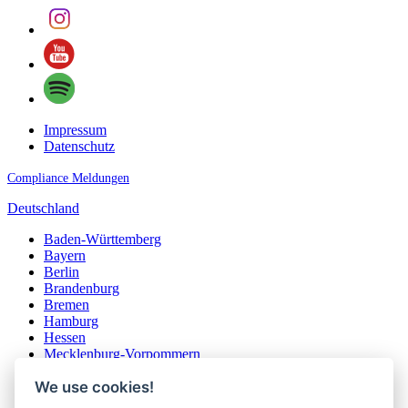
Impressum
Datenschutz
Compliance Meldungen
Deutschland
Baden-Württemberg
Bayern
Berlin
Brandenburg
Bremen
Hamburg
Hessen
Mecklenburg-Vorpommern
Niedersachsen
We use cookies!
Nordrhein-Westfalen
Rheinland-Pfalz