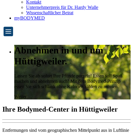
Kontakt
Unternehmerpreis für Dr. Hardy Walle
Wissenschaftlicher Beirat
myBODYMED
Abnehmen in und um
Hüttigweiler.
Lassen Sie ab sofort Ihre Pfunde purzeln! Essen soll Spaß
machen und abnehmen auch! Mit dem Bodymed-Prinzip
essen Sie sich schlank ohne Kalorien zählen zu müssen.
Weiter
Ihre Bodymed-Center in Hüttigweiler
Entfernungen sind vom geographischen Mittelpunkt aus in Luftlinie