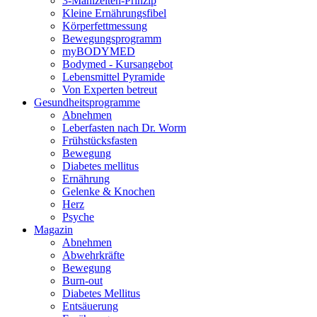
3-Mahlzeiten-Prinzip
Kleine Ernährungsfibel
Körperfettmessung
Bewegungsprogramm
myBODYMED
Bodymed - Kursangebot
Lebensmittel Pyramide
Von Experten betreut
Gesundheitsprogramme
Abnehmen
Leberfasten nach Dr. Worm
Frühstücksfasten
Bewegung
Diabetes mellitus
Ernährung
Gelenke & Knochen
Herz
Psyche
Magazin
Abnehmen
Abwehrkräfte
Bewegung
Burn-out
Diabetes Mellitus
Entsäuerung