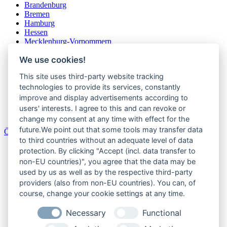
Brandenburg
Bremen
Hamburg
Hessen
Mecklenburg-Vorpommern
Niedersachsen
We use cookies!
Nordrhein-Westfalen
Rheinland-Pfalz
This site uses third-party website tracking
Saarland
Sachsen
technologies to provide its services, constantly
Sachsen-Anhalt
improve and display advertisements according to
Schleswig-Holstein
users' interests. I agree to this and can revoke or
Thüringen
change my consent at any time with effect for the
future.We point out that some tools may transfer data
Österreich
to third countries without an adequate level of data
Burgenland
protection. By clicking "Accept (incl. data transfer to
Kärnten
non-EU countries)", you agree that the data may be
Niederösterreich
used by us as well as by the respective third-party
Oberösterreich
providers (also from non-EU countries). You can, of
Salzburger Land
course, change your cookie settings at any time.
Steiermark
Tirol
Necessary
Functional
Vorarlberg
Wien