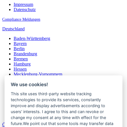
Impressum
Datenschutz
Compliance Meldungen
Deutschland
Baden-Württemberg
Bayern
Berlin
Brandenburg
Bremen
Hamburg
Hessen
Mecklenburg-Vorpommern
Niedersachsen
We use cookies!
Nordrhein-Westfalen
Rheinland-Pfalz
This site uses third-party website tracking
Saarland
Sachsen
technologies to provide its services, constantly
Sachsen-Anhalt
improve and display advertisements according to
Schleswig-Holstein
users' interests. I agree to this and can revoke or
Thüringen
change my consent at any time with effect for the
future.We point out that some tools may transfer data
Österreich