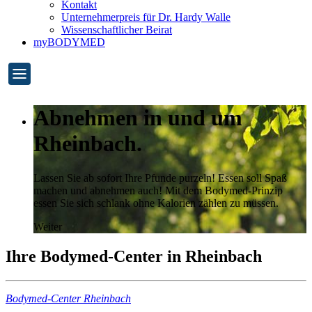
Kontakt
Unternehmerpreis für Dr. Hardy Walle
Wissenschaftlicher Beirat
myBODYMED
Abnehmen in und um
Rheinbach.
Lassen Sie ab sofort Ihre Pfunde purzeln! Essen soll Spaß
machen und abnehmen auch! Mit dem Bodymed-Prinzip
essen Sie sich schlank ohne Kalorien zählen zu müssen.
Weiter
Ihre Bodymed-Center in Rheinbach
Bodymed-Center Rheinbach