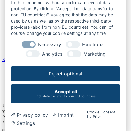
to third countries without an adequate level of data
Burgenland
protection. By clicking "Accept (incl. data transfer to
Kärnten
non-EU countries)", you agree that the data may be
Niederösterreich
used by us as well as by the respective third-party
Oberösterreich
providers (also from non-EU countries). You can, of
Salzburger Land
course, change your cookie settings at any time.
Steiermark
Tirol
Necessary
Functional
Vorarlberg
Wien
Analytics
Marketing
Schweiz
Aargau
Reject optional
Bern
Schaffhausen
St. Gallen
Thurgau
Accept all
Zürich
incl. data transfer to non-EU countries
Um unsere Webseite für Sie optimal zu gestalten und fortlaufend
verbessern zu können, verwenden wir Cookies. Durch die weitere
Cookie Consent
Privacy policy
Imprint
Nutzung der Webseite stimmen Sie der Verwendung von Cookies
by Prive
zu. Details finden Sie unserer
Datenschutzerklärung
.
Settings