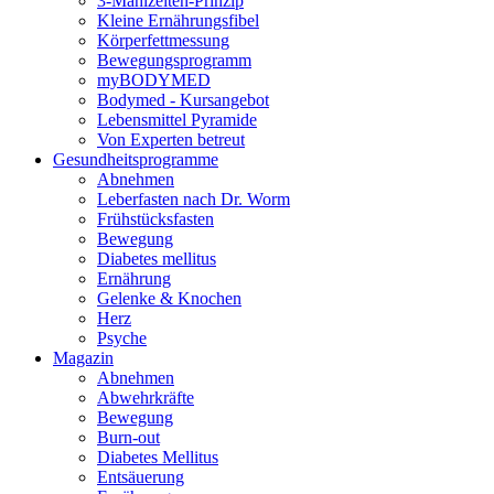
3-Mahlzeiten-Prinzip
Kleine Ernährungsfibel
Körperfettmessung
Bewegungsprogramm
myBODYMED
Bodymed - Kursangebot
Lebensmittel Pyramide
Von Experten betreut
Gesundheitsprogramme
Abnehmen
Leberfasten nach Dr. Worm
Frühstücksfasten
Bewegung
Diabetes mellitus
Ernährung
Gelenke & Knochen
Herz
Psyche
Magazin
Abnehmen
Abwehrkräfte
Bewegung
Burn-out
Diabetes Mellitus
Entsäuerung