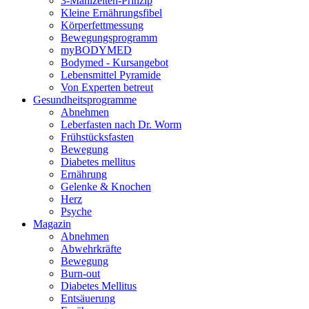
3-Mahlzeiten-Prinzip
Kleine Ernährungsfibel
Körperfettmessung
Bewegungsprogramm
myBODYMED
Bodymed - Kursangebot
Lebensmittel Pyramide
Von Experten betreut
Gesundheitsprogramme
Abnehmen
Leberfasten nach Dr. Worm
Frühstücksfasten
Bewegung
Diabetes mellitus
Ernährung
Gelenke & Knochen
Herz
Psyche
Magazin
Abnehmen
Abwehrkräfte
Bewegung
Burn-out
Diabetes Mellitus
Entsäuerung