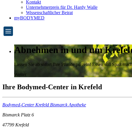
Kontakt
Unternehmerpreis für Dr. Hardy Walle
Wissenschaftlicher Beirat
myBODYMED
Abnehmen in und um Krefel
Lassen Sie ab sofort Ihre Pfunde purzeln! Essen soll Spaß m
Weiter
Ihre Bodymed-Center in Krefeld
Bodymed-Center Krefeld Bismarck Apotheke
Bismarck Platz 6
47799
Krefeld