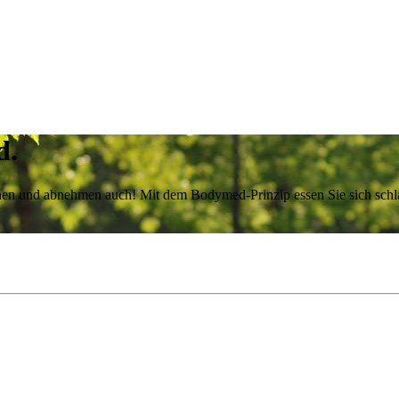
d.
achen und abnehmen auch! Mit dem Bodymed-Prinzip essen Sie sich sch