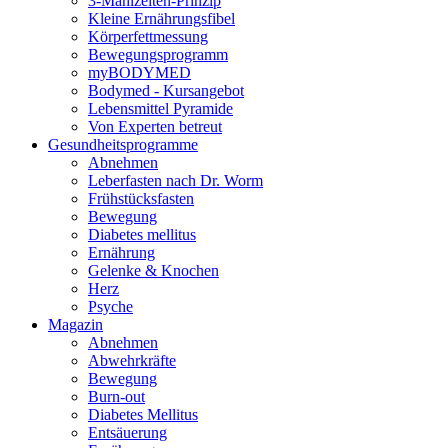
3-Mahlzeiten-Prinzip
Kleine Ernährungsfibel
Körperfettmessung
Bewegungsprogramm
myBODYMED
Bodymed - Kursangebot
Lebensmittel Pyramide
Von Experten betreut
Gesundheitsprogramme
Abnehmen
Leberfasten nach Dr. Worm
Frühstücksfasten
Bewegung
Diabetes mellitus
Ernährung
Gelenke & Knochen
Herz
Psyche
Magazin
Abnehmen
Abwehrkräfte
Bewegung
Burn-out
Diabetes Mellitus
Entsäuerung