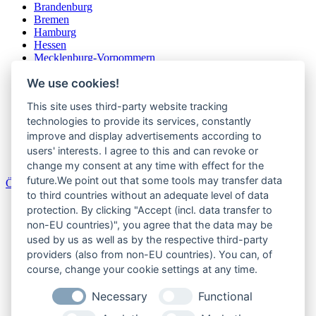
Brandenburg
Bremen
Hamburg
Hessen
Mecklenburg-Vorpommern
Niedersachsen
We use cookies!
Nordrhein-Westfalen
Rheinland-Pfalz
This site uses third-party website tracking
Saarland
Sachsen
technologies to provide its services, constantly
Sachsen-Anhalt
improve and display advertisements according to
Schleswig-Holstein
users' interests. I agree to this and can revoke or
Thüringen
change my consent at any time with effect for the
future.We point out that some tools may transfer data
Österreich
to third countries without an adequate level of data
Burgenland
protection. By clicking "Accept (incl. data transfer to
Kärnten
non-EU countries)", you agree that the data may be
Niederösterreich
used by us as well as by the respective third-party
Oberösterreich
providers (also from non-EU countries). You can, of
Salzburger Land
course, change your cookie settings at any time.
Steiermark
Tirol
Necessary
Functional
Vorarlberg
Wien