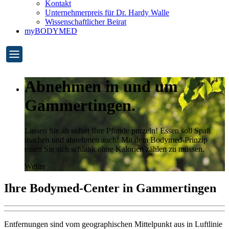
Kontakt
Unternehmerpreis für Dr. Hardy Walle
Wissenschaftlicher Beirat
myBODYMED
Abnehmen in und um
Gammertingen.
Lassen Sie ab sofort Ihre Pfunde purzeln! Essen soll Spaß
machen und abnehmen auch! Mit dem Bodymed-Prinzip
essen Sie sich schlank ohne Kalorien zählen zu müssen.
Weiter
Ihre Bodymed-Center in Gammertingen
Entfernungen sind vom geographischen Mittelpunkt aus in Luftlinie