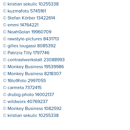
© kristian sekulic 10255338
© kuzmafoto 5745161
© Stefan Körber 13422614
© emmi 14764221
© NoahGolan 19960709
© rawstyle-pictures 8431713
© gilles lougassi 8085392
© Patrizia Tilly 1797746
© contrastwerkstatt 23088993
© Monkey Business 19539986
© Monkey Business 8218307
© 16to9foto 2997055
© carmeta 7372415
© drubig-photo 14002137
© wildworx 40769237
© Monkey Business 1082592
© kristian sekulic 10255338