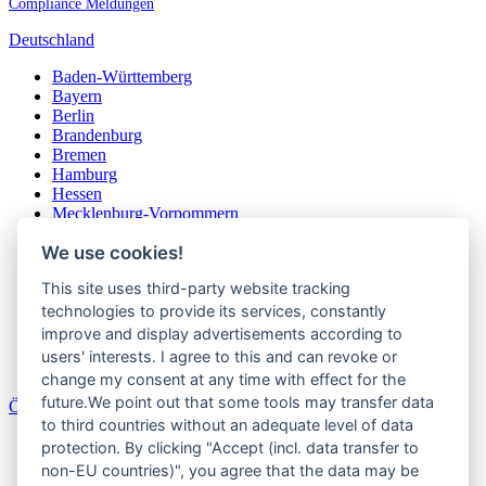
Compliance Meldungen
Deutschland
Baden-Württemberg
Bayern
Berlin
Brandenburg
Bremen
Hamburg
Hessen
Mecklenburg-Vorpommern
Niedersachsen
We use cookies!
Nordrhein-Westfalen
Rheinland-Pfalz
This site uses third-party website tracking
Saarland
Sachsen
technologies to provide its services, constantly
Sachsen-Anhalt
improve and display advertisements according to
Schleswig-Holstein
users' interests. I agree to this and can revoke or
Thüringen
change my consent at any time with effect for the
future.We point out that some tools may transfer data
Österreich
to third countries without an adequate level of data
Burgenland
protection. By clicking "Accept (incl. data transfer to
Kärnten
non-EU countries)", you agree that the data may be
Niederösterreich