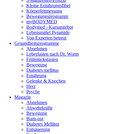
3-Mahlzeiten-Prinzip
Kleine Ernährungsfibel
Körperfettmessung
Bewegungsprogramm
myBODYMED
Bodymed - Kursangebot
Lebensmittel Pyramide
Von Experten betreut
Gesundheitsprogramme
Abnehmen
Leberfasten nach Dr. Worm
Frühstücksfasten
Bewegung
Diabetes mellitus
Ernährung
Gelenke & Knochen
Herz
Psyche
Magazin
Abnehmen
Abwehrkräfte
Bewegung
Burn-out
Diabetes Mellitus
Entsäuerung