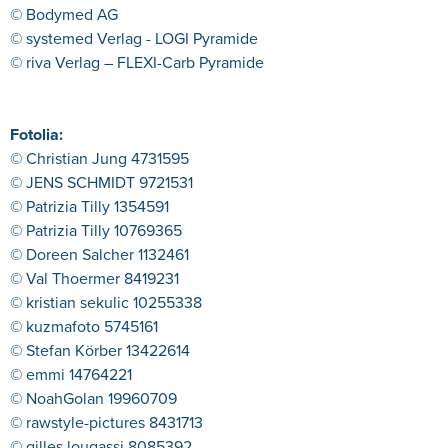
© Bodymed AG
© systemed Verlag - LOGI Pyramide
© riva Verlag – FLEXI-Carb Pyramide
Fotolia:
© Christian Jung 4731595
© JENS SCHMIDT 9721531
© Patrizia Tilly 1354591
© Patrizia Tilly 10769365
© Doreen Salcher 1132461
© Val Thoermer 8419231
© kristian sekulic 10255338
© kuzmafoto 5745161
© Stefan Körber 13422614
© emmi 14764221
© NoahGolan 19960709
© rawstyle-pictures 8431713
© gilles lougassi 8085392