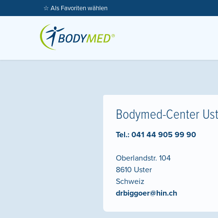
☆ Als Favoriten wählen
Bodymed-Center Ust
Tel.:
041 44 905 99 90
Oberlandstr. 104
8610
Uster
Schweiz
drbiggoer@hin.ch