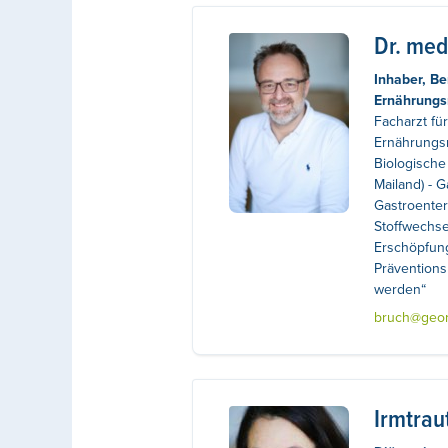
Dr. med
Inhaber, Be
Ernährungs
Facharzt fü
Ernährung
Biologische
Mailand) - G
Gastroenter
Stoffwechse
Erschöpfung
Präventions
werden“
bruch@georg
Irmtrau