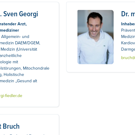
. Sven Georgi
Dr. 
ratender Arzt,
Inhaber
mediziner
Prävent
r Allgemein- und
Medizin
smedizin DAEM/DGEM,
Kardiov
 Medizin (Universität
Darmge
anzheitliche
bruch@g
ologie mit
lstörungen, Mitochondrale
, Holistische
medizin „Gesund alt
i-fiedler.de
t Bruch