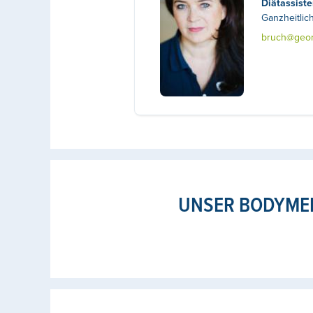
Diätassist
Ganzheitlic
bruch@georg
UNSER BODYMED