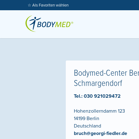
☆ Als Favoriten wählen
Bodymed-Center Ber
Schmargendorf
Tel.:
030 921029472
Hohenzollerndamm 123
14199
Berlin
Deutschland
bruch@georgi-fiedler.de