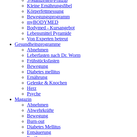
3-Mahlzeiten-Prinzip
Kleine Ernährungsfibel
Körperfettmessung
Bewegungsprogramm
myBODYMED
Bodymed - Kursangebot
Lebensmittel Pyramide
Von Experten betreut
Gesundheitsprogramme
Abnehmen
Leberfasten nach Dr. Worm
Frühstücksfasten
Bewegung
Diabetes mellitus
Ernährung
Gelenke & Knochen
Herz
Psyche
Magazin
Abnehmen
Abwehrkräfte
Bewegung
Burn-out
Diabetes Mellitus
Entsäuerung