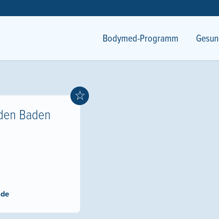
Bodymed-Programm
Gesun
☆
den Baden
.de