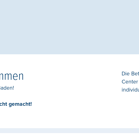
ommen
Die Be
Center
Baden!
individ
icht gemacht!