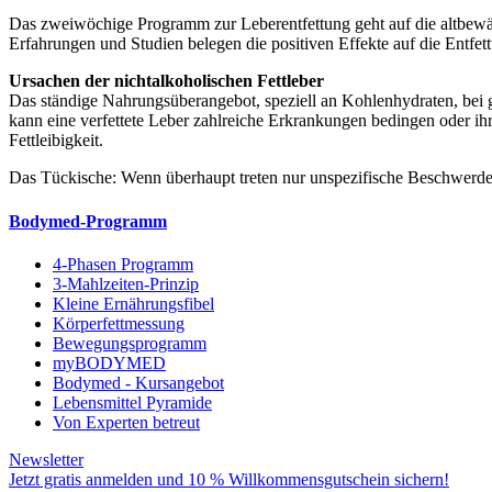
Das zweiwöchige Programm zur Leberentfettung geht auf die altbewähr
Erfahrungen und Studien belegen die positiven Effekte auf die Entfet
Ursachen der nichtalkoholischen Fettleber
Das ständige Nahrungsüberangebot, speziell an Kohlenhydraten, bei 
kann eine verfettete Leber zahlreiche Erkrankungen bedingen oder i
Fettleibigkeit.
Das Tückische: Wenn überhaupt treten nur unspezifische Beschwerd
Bodymed-Programm
4-Phasen Programm
3-Mahlzeiten-Prinzip
Kleine Ernährungsfibel
Körperfettmessung
Bewegungsprogramm
myBODYMED
Bodymed - Kursangebot
Lebensmittel Pyramide
Von Experten betreut
Newsletter
Jetzt gratis anmelden und 10 % Willkommensgutschein sichern!