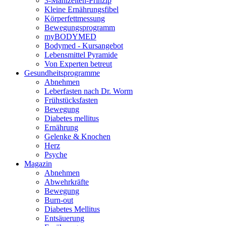
3-Mahlzeiten-Prinzip
Kleine Ernährungsfibel
Körperfettmessung
Bewegungsprogramm
myBODYMED
Bodymed - Kursangebot
Lebensmittel Pyramide
Von Experten betreut
Gesundheitsprogramme
Abnehmen
Leberfasten nach Dr. Worm
Frühstücksfasten
Bewegung
Diabetes mellitus
Ernährung
Gelenke & Knochen
Herz
Psyche
Magazin
Abnehmen
Abwehrkräfte
Bewegung
Burn-out
Diabetes Mellitus
Entsäuerung