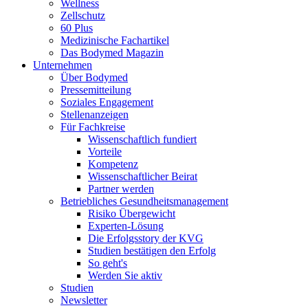
Wellness
Zellschutz
60 Plus
Medizinische Fachartikel
Das Bodymed Magazin
Unternehmen
Über Bodymed
Pressemitteilung
Soziales Engagement
Stellenanzeigen
Für Fachkreise
Wissenschaftlich fundiert
Vorteile
Kompetenz
Wissenschaftlicher Beirat
Partner werden
Betriebliches Gesundheitsmanagement
Risiko Übergewicht
Experten-Lösung
Die Erfolgsstory der KVG
Studien bestätigen den Erfolg
So geht's
Werden Sie aktiv
Studien
Newsletter