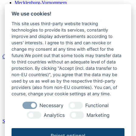
Mecklenburg-Vorpommern
Niedersachsen
We use cookies!
Nordrhein-Westfalen
Rheinland-Pfalz
This site uses third-party website tracking
Saarland
Sachsen
technologies to provide its services, constantly
Sachsen-Anhalt
improve and display advertisements according to
Schleswig-Holstein
users' interests. I agree to this and can revoke or
Thüringen
change my consent at any time with effect for the
future.We point out that some tools may transfer data
Österreich
to third countries without an adequate level of data
Burgenland
protection. By clicking "Accept (incl. data transfer to
Kärnten
non-EU countries)", you agree that the data may be
Niederösterreich
used by us as well as by the respective third-party
Oberösterreich
providers (also from non-EU countries). You can, of
Salzburger Land
course, change your cookie settings at any time.
Steiermark
Tirol
Necessary
Functional
Vorarlberg
Wien
Analytics
Marketing
Schweiz
Aargau
Reject optional