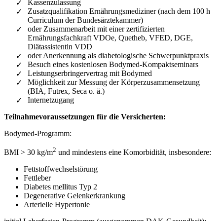
Kassenzulassung
Zusatzqualifikation Ernährungsmediziner (nach dem 100 h
Curriculum der Bundesärztekammer)
oder Zusammenarbeit mit einer zertifizierten
Ernährungsfachkraft VDOe, Quetheb, VFED, DGE,
Diätassistentin VDD
oder Anerkennung als diabetologische Schwerpunktpraxis
Besuch eines kostenlosen Bodymed-Kompaktseminars
Leistungserbringervertrag mit Bodymed
Möglichkeit zur Messung der Körperzusammensetzung
(BIA, Futrex, Seca o. ä.)
Internetzugang
Teilnahmevoraussetzungen für die Versicherten:
Bodymed-Programm:
2
BMI > 30 kg/m
und mindestens eine Komorbidität, insbesondere:
Fettstoffwechselstörung
Fettleber
Diabetes mellitus Typ 2
Degenerative Gelenkerkrankung
Arterielle Hypertonie