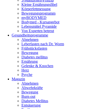
3-Mahlzeiten-Prinzip
Kleine Ernährungsfibel
Körperfettmessung
Bewegungsprogramm
myBODYMED
Bodymed - Kursangebot
Lebensmittel Pyramide
Von Experten betreut
Gesundheitsprogramme
Abnehmen
Leberfasten nach Dr. Worm
Frühstücksfasten
Bewegung
Diabetes mellitus
Ernährung
Gelenke & Knochen
Herz
Psyche
Magazin
Abnehmen
Abwehrkräfte
Bewegung
Burn-out
Diabetes Mellitus
Entsäuerung