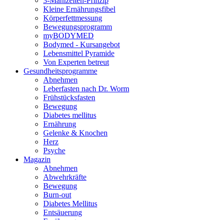
3-Mahlzeiten-Prinzip
Kleine Ernährungsfibel
Körperfettmessung
Bewegungsprogramm
myBODYMED
Bodymed - Kursangebot
Lebensmittel Pyramide
Von Experten betreut
Gesundheitsprogramme
Abnehmen
Leberfasten nach Dr. Worm
Frühstücksfasten
Bewegung
Diabetes mellitus
Ernährung
Gelenke & Knochen
Herz
Psyche
Magazin
Abnehmen
Abwehrkräfte
Bewegung
Burn-out
Diabetes Mellitus
Entsäuerung