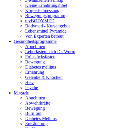
3-Mahlzeiten-Prinzip
Kleine Ernährungsfibel
Körperfettmessung
Bewegungsprogramm
myBODYMED
Bodymed - Kursangebot
Lebensmittel Pyramide
Von Experten betreut
Gesundheitsprogramme
Abnehmen
Leberfasten nach Dr. Worm
Frühstücksfasten
Bewegung
Diabetes mellitus
Ernährung
Gelenke & Knochen
Herz
Psyche
Magazin
Abnehmen
Abwehrkräfte
Bewegung
Burn-out
Diabetes Mellitus
Entsäuerung