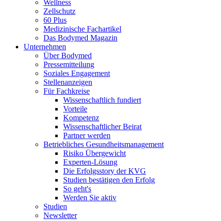
Wellness
Zellschutz
60 Plus
Medizinische Fachartikel
Das Bodymed Magazin
Unternehmen
Über Bodymed
Pressemitteilung
Soziales Engagement
Stellenanzeigen
Für Fachkreise
Wissenschaftlich fundiert
Vorteile
Kompetenz
Wissenschaftlicher Beirat
Partner werden
Betriebliches Gesundheitsmanagement
Risiko Übergewicht
Experten-Lösung
Die Erfolgsstory der KVG
Studien bestätigen den Erfolg
So geht's
Werden Sie aktiv
Studien
Newsletter