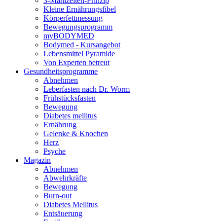
3-Mahlzeiten-Prinzip
Kleine Ernährungsfibel
Körperfettmessung
Bewegungsprogramm
myBODYMED
Bodymed - Kursangebot
Lebensmittel Pyramide
Von Experten betreut
Gesundheitsprogramme
Abnehmen
Leberfasten nach Dr. Worm
Frühstücksfasten
Bewegung
Diabetes mellitus
Ernährung
Gelenke & Knochen
Herz
Psyche
Magazin
Abnehmen
Abwehrkräfte
Bewegung
Burn-out
Diabetes Mellitus
Entsäuerung