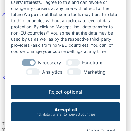
Schleswig-Holstein
users' interests. I agree to this and can revoke or
Thüringen
change my consent at any time with effect for the
future.We point out that some tools may transfer data
Österreich
to third countries without an adequate level of data
Burgenland
protection. By clicking "Accept (incl. data transfer to
Kärnten
non-EU countries)", you agree that the data may be
Niederösterreich
used by us as well as by the respective third-party
Oberösterreich
providers (also from non-EU countries). You can, of
Salzburger Land
course, change your cookie settings at any time.
Steiermark
Tirol
Necessary
Functional
Vorarlberg
Wien
Analytics
Marketing
Schweiz
Aargau
Reject optional
Bern
Schaffhausen
St. Gallen
Thurgau
Accept all
Zürich
incl. data transfer to non-EU countries
Um unsere Webseite für Sie optimal zu gestalten und fortlaufend
verbessern zu können, verwenden wir Cookies. Durch die weitere
Cookie Consent