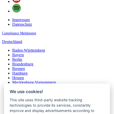
Impressum
Datenschutz
Compliance Meldungen
Deutschland
Baden-Württemberg
Bayern
Berlin
Brandenburg
Bremen
Hamburg
Hessen
Mecklenburg-Vorpommern
Niedersachsen
We use cookies!
Nordrhein-Westfalen
Rheinland-Pfalz
This site uses third-party website tracking
Saarland
Sachsen
technologies to provide its services, constantly
Sachsen-Anhalt
improve and display advertisements according to