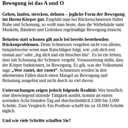
Bewegung ist das A und O
Gehen, laufen, strecken, dehnen – jegliche Form der Bewegung
tut Ihrem Körper gut.
Empfahl man bei Rückenschmerzen früher
Ruhe und Schonung, so weiß man heute, dass die Wirbelsäule samt
Muskeln, Bändern und Gelenken regelmäßige Bewegung braucht.
Belasten statt schonen gilt auch bei bereits bestehenden
Rückenproblemen.
Denn Schmerzen vergehen nicht von alleine,
beispielsweise wenn man Ratschlägen folgt, wie „ruh dich erst
einmal aus“ oder „leg dich mal ein bisschen hin“. Es ist ein Irrtum,
dass mit Schonung der Schmerz vergeht. Voraussetzung dafür, dass
der Körper funktioniert, ist Bewegung. Es gilt, was der Volksmund
sagt:
„Wer rastet, der rostet“
. Schmerzen werden in den
allermeisten Fällen durch einen Mangel an Bewegung und
Belastung ausgelöst und nicht durch zu viel davon.
Untersuchungen zeigen jedoch folgende Realität:
Wer beruflich
eine überwiegend sitzende Tätigkeit ausübt, kommt an einem
normalen Acht-Stunden-Tag auf durchschnittlich 2.000 bis 3.000
Schritte. Zum Vergleich: Ein Postbote schafft bis zu 18.000 Schritte
täglich.
Und wie viele Schritte schaffen Sie?