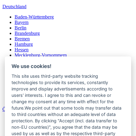
Deutschland
Baden-Württemberg
Bayern
Berlin
Brandenburg
Bremen
Hamburg
Hessen
Mecklenburg-Vorpommern
Niedersachsen
We use cookies!
Nordrhein-Westfalen
Rheinland-Pfalz
This site uses third-party website tracking
Saarland
Sachsen
technologies to provide its services, constantly
Sachsen-Anhalt
improve and display advertisements according to
Schleswig-Holstein
users' interests. I agree to this and can revoke or
Thüringen
change my consent at any time with effect for the
future.We point out that some tools may transfer data
Österreich
to third countries without an adequate level of data
Burgenland
protection. By clicking "Accept (incl. data transfer to
Kärnten
non-EU countries)", you agree that the data may be
Niederösterreich
used by us as well as by the respective third-party
Oberösterreich