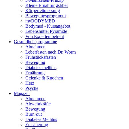
3-Mahlzeiten-Prinzip
Kleine Ernährungsfibel
Körperfettmessung
Bewegungsprogramm
myBODYMED
Bodymed - Kursangebot
Lebensmittel Pyramide
Von Experten betreut
Gesundheitsprogramme
Abnehmen
Leberfasten nach Dr. Worm
Frühstücksfasten
Bewegung
Diabetes mellitus
Ernährung
Gelenke & Knochen
Herz
Psyche
Magazin
Abnehmen
Abwehrkräfte
Bewegung
Burn-out
Diabetes Mellitus
Entsäuerung