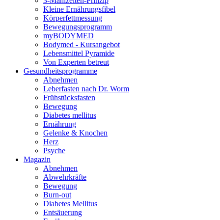
3-Mahlzeiten-Prinzip
Kleine Ernährungsfibel
Körperfettmessung
Bewegungsprogramm
myBODYMED
Bodymed - Kursangebot
Lebensmittel Pyramide
Von Experten betreut
Gesundheitsprogramme
Abnehmen
Leberfasten nach Dr. Worm
Frühstücksfasten
Bewegung
Diabetes mellitus
Ernährung
Gelenke & Knochen
Herz
Psyche
Magazin
Abnehmen
Abwehrkräfte
Bewegung
Burn-out
Diabetes Mellitus
Entsäuerung