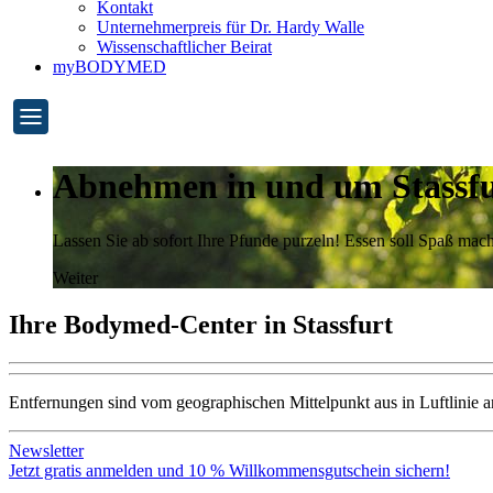
Kontakt
Unternehmerpreis für Dr. Hardy Walle
Wissenschaftlicher Beirat
myBODYMED
Abnehmen in und um Stassfu
Lassen Sie ab sofort Ihre Pfunde purzeln! Essen soll Spaß m
Weiter
Ihre Bodymed-Center in Stassfurt
Entfernungen sind vom geographischen Mittelpunkt aus in Luftlinie 
Newsletter
Jetzt gratis anmelden und 10 % Willkommensgutschein sichern!