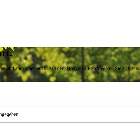
rt.
achen und abnehmen auch! Mit dem Bodymed-Prinzip essen Sie sich sch
angegeben.