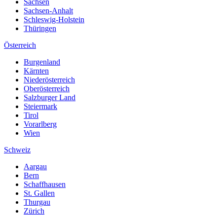
Sachsen
Sachsen-Anhalt
Schleswig-Holstein
Thüringen
Österreich
Burgenland
Kärnten
Niederösterreich
Oberösterreich
Salzburger Land
Steiermark
Tirol
Vorarlberg
Wien
Schweiz
Aargau
Bern
Schaffhausen
St. Gallen
Thurgau
Zürich