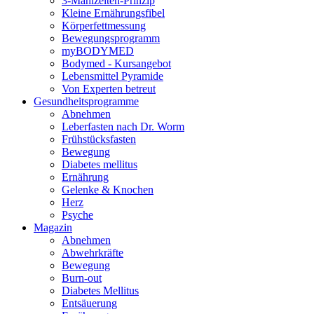
3-Mahlzeiten-Prinzip
Kleine Ernährungsfibel
Körperfettmessung
Bewegungsprogramm
myBODYMED
Bodymed - Kursangebot
Lebensmittel Pyramide
Von Experten betreut
Gesundheitsprogramme
Abnehmen
Leberfasten nach Dr. Worm
Frühstücksfasten
Bewegung
Diabetes mellitus
Ernährung
Gelenke & Knochen
Herz
Psyche
Magazin
Abnehmen
Abwehrkräfte
Bewegung
Burn-out
Diabetes Mellitus
Entsäuerung