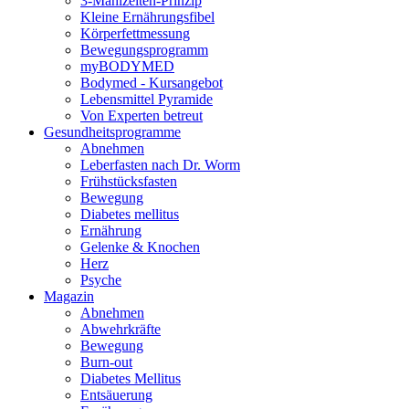
3-Mahlzeiten-Prinzip
Kleine Ernährungsfibel
Körperfettmessung
Bewegungsprogramm
myBODYMED
Bodymed - Kursangebot
Lebensmittel Pyramide
Von Experten betreut
Gesundheitsprogramme
Abnehmen
Leberfasten nach Dr. Worm
Frühstücksfasten
Bewegung
Diabetes mellitus
Ernährung
Gelenke & Knochen
Herz
Psyche
Magazin
Abnehmen
Abwehrkräfte
Bewegung
Burn-out
Diabetes Mellitus
Entsäuerung