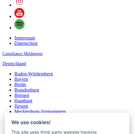
Impressum
Datenschutz
Compliance Meldungen
Deutschland
Baden-Württemberg
Bayern
Berlin
Brandenburg
Bremen
Hamburg
Hessen
Mecklenburg-Vorpommern
Niedersachsen
We use cookies!
Nordrhein-Westfalen
Rheinland-Pfalz
This site uses third-party website tracking
Saarland