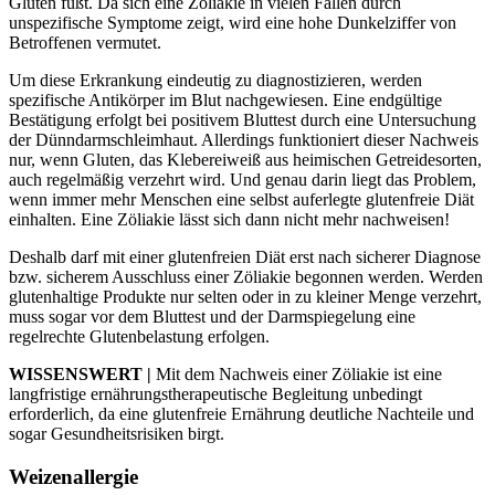
Gluten fußt. Da sich eine Zöliakie in vielen Fällen durch
unspezifische Symptome zeigt, wird eine hohe Dunkelziffer von
Betroffenen vermutet.
Um diese Erkrankung eindeutig zu diagnostizieren, werden
spezifische Antikörper im Blut nachgewiesen. Eine endgültige
Bestätigung erfolgt bei positivem Bluttest durch eine Untersuchung
der Dünndarmschleimhaut. Allerdings funktioniert dieser Nachweis
nur, wenn Gluten, das Klebereiweiß aus heimischen Getreidesorten,
auch regelmäßig verzehrt wird. Und genau darin liegt das Problem,
wenn immer mehr Menschen eine selbst auferlegte glutenfreie Diät
einhalten. Eine Zöliakie lässt sich dann nicht mehr nachweisen!
Deshalb darf mit einer glutenfreien Diät erst nach sicherer Diagnose
bzw. sicherem Ausschluss einer Zöliakie begonnen werden. Werden
glutenhaltige Produkte nur selten oder in zu kleiner Menge verzehrt,
muss sogar vor dem Bluttest und der Darmspiegelung eine
regelrechte Glutenbelastung erfolgen.
WISSENSWERT |
Mit dem Nachweis einer Zöliakie ist eine
langfristige ernährungstherapeutische Begleitung unbedingt
erforderlich, da eine glutenfreie Ernährung deutliche Nachteile und
sogar Gesundheitsrisiken birgt.
Weizenallergie