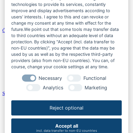
Sachsen
technologies to provide its services, constantly
Sachsen-Anhalt
improve and display advertisements according to
Schleswig-Holstein
users' interests. I agree to this and can revoke or
Thüringen
change my consent at any time with effect for the
future.We point out that some tools may transfer data
Österreich
to third countries without an adequate level of data
Burgenland
protection. By clicking "Accept (incl. data transfer to
Kärnten
non-EU countries)", you agree that the data may be
Niederösterreich
used by us as well as by the respective third-party
Oberösterreich
providers (also from non-EU countries). You can, of
Salzburger Land
course, change your cookie settings at any time.
Steiermark
Tirol
Necessary
Functional
Vorarlberg
Wien
Analytics
Marketing
Schweiz
Aargau
Reject optional
Bern
Schaffhausen
St. Gallen
Thurgau
Accept all
Zürich
incl. data transfer to non-EU countries