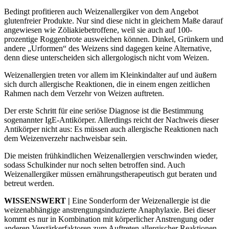
Bedingt profitieren auch Weizenallergiker von dem Angebot
glutenfreier Produkte. Nur sind diese nicht in gleichem Maße darauf
angewiesen wie Zöliakiebetroffene, weil sie auch auf 100-
prozentige Roggenbrote ausweichen können. Dinkel, Grünkern und
andere „Urformen“ des Weizens sind dagegen keine Alternative,
denn diese unterscheiden sich allergologisch nicht vom Weizen.
Weizenallergien treten vor allem im Kleinkindalter auf und äußern
sich durch allergische Reaktionen, die in einem engen zeitlichen
Rahmen nach dem Verzehr von Weizen auftreten.
Der erste Schritt für eine seriöse Diagnose ist die Bestimmung
sogenannter IgE-Antikörper. Allerdings reicht der Nachweis dieser
Antikörper nicht aus: Es müssen auch allergische Reaktionen nach
dem Weizenverzehr nachweisbar sein.
Die meisten frühkindlichen Weizenallergien verschwinden wieder,
sodass Schulkinder nur noch selten betroffen sind. Auch
Weizenallergiker müssen ernährungstherapeutisch gut beraten und
betreut werden.
WISSENSWERT |
Eine Sonderform der Weizenallergie ist die
weizenabhängige anstrengungsinduzierte Anaphylaxie. Bei dieser
kommt es nur in Kombination mit körperlicher Anstrengung oder
anderen Verstärkerfaktoren zum Auftreten allergischer Reaktionen.