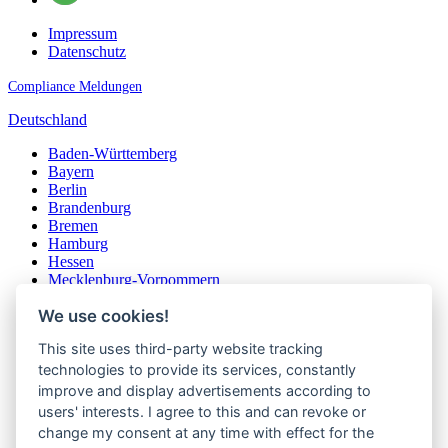
Impressum
Datenschutz
Compliance Meldungen
Deutschland
Baden-Württemberg
Bayern
Berlin
Brandenburg
Bremen
Hamburg
Hessen
Mecklenburg-Vorpommern
Niedersachsen
We use cookies!
Nordrhein-Westfalen
Rheinland-Pfalz
This site uses third-party website tracking
Saarland
Sachsen
technologies to provide its services, constantly
Sachsen-Anhalt
improve and display advertisements according to
Schleswig-Holstein
users' interests. I agree to this and can revoke or
Thüringen
change my consent at any time with effect for the