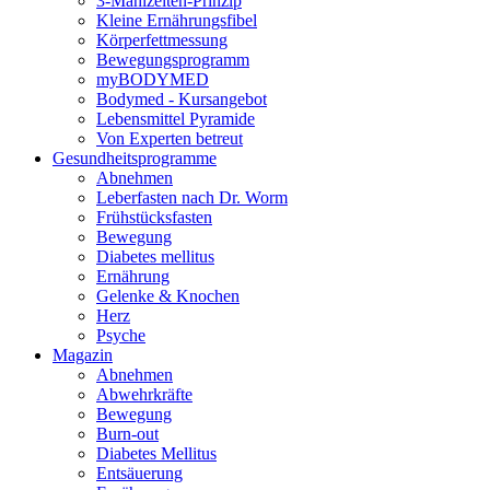
3-Mahlzeiten-Prinzip
Kleine Ernährungsfibel
Körperfettmessung
Bewegungsprogramm
myBODYMED
Bodymed - Kursangebot
Lebensmittel Pyramide
Von Experten betreut
Gesundheitsprogramme
Abnehmen
Leberfasten nach Dr. Worm
Frühstücksfasten
Bewegung
Diabetes mellitus
Ernährung
Gelenke & Knochen
Herz
Psyche
Magazin
Abnehmen
Abwehrkräfte
Bewegung
Burn-out
Diabetes Mellitus
Entsäuerung