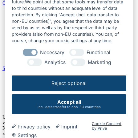
future.We point out that some tools may transfer data
Österreich
to third countries without an adequate level of data
Burgenland
protection. By clicking "Accept (incl. data transfer to
Kärnten
non-EU countries)", you agree that the data may be
Niederösterreich
used by us as well as by the respective third-party
Oberösterreich
providers (also from non-EU countries). You can, of
Salzburger Land
course, change your cookie settings at any time.
Steiermark
Tirol
Necessary
Functional
Vorarlberg
Wien
Analytics
Marketing
Schweiz
Aargau
Reject optional
Bern
Schaffhausen
St. Gallen
Thurgau
Accept all
Zürich
incl. data transfer to non-EU countries
Um unsere Webseite für Sie optimal zu gestalten und fortlaufend
verbessern zu können, verwenden wir Cookies. Durch die weitere
Cookie Consent
Privacy policy
Imprint
Nutzung der Webseite stimmen Sie der Verwendung von Cookies
by Prive
zu. Details finden Sie unserer
Datenschutzerklärung
.
Settings