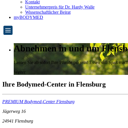
Kontakt
Unternehmerpreis für Dr. Hardy Walle
Wissenschaftlicher Beirat
myBODYMED
Abnehmen in und um Flensb
Lassen Sie ab sofort Ihre Pfunde purzeln! Essen soll Spaß m
Weiter
Ihre Bodymed-Center in Flensburg
PREMIUM Bodymed-Center Flensburg
Jägerweg 16
24941
Flensburg