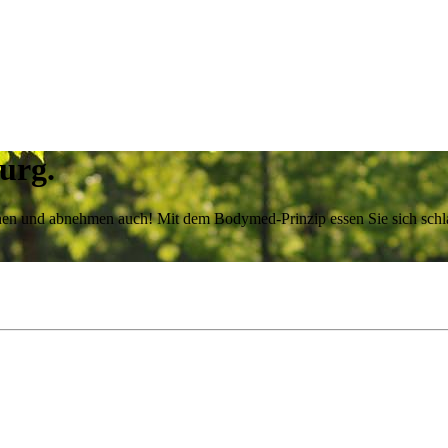
urg.
achen und abnehmen auch! Mit dem Bodymed-Prinzip essen Sie sich sch