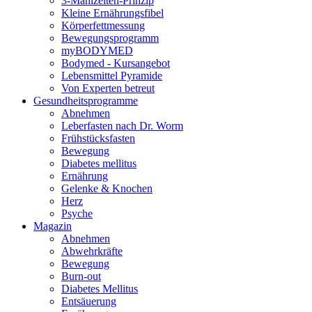
3-Mahlzeiten-Prinzip
Kleine Ernährungsfibel
Körperfettmessung
Bewegungsprogramm
myBODYMED
Bodymed - Kursangebot
Lebensmittel Pyramide
Von Experten betreut
Gesundheitsprogramme
Abnehmen
Leberfasten nach Dr. Worm
Frühstücksfasten
Bewegung
Diabetes mellitus
Ernährung
Gelenke & Knochen
Herz
Psyche
Magazin
Abnehmen
Abwehrkräfte
Bewegung
Burn-out
Diabetes Mellitus
Entsäuerung