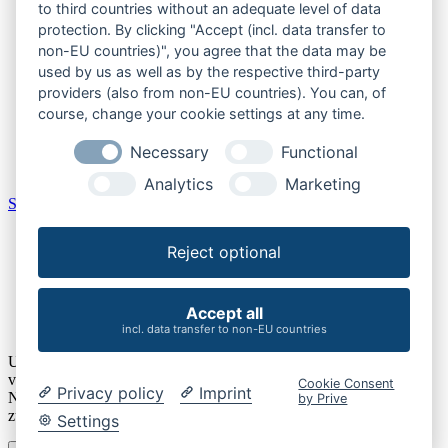
to third countries without an adequate level of data
Burgenland
protection. By clicking "Accept (incl. data transfer to
Kärnten
non-EU countries)", you agree that the data may be
Niederösterreich
used by us as well as by the respective third-party
Oberösterreich
providers (also from non-EU countries). You can, of
Salzburger Land
course, change your cookie settings at any time.
Steiermark
Tirol
Necessary
Functional
Vorarlberg
Wien
Analytics
Marketing
Schweiz
Aargau
Reject optional
Bern
Schaffhausen
St. Gallen
Thurgau
Accept all
Zürich
incl. data transfer to non-EU countries
Um unsere Webseite für Sie optimal zu gestalten und fortlaufend
verbessern zu können, verwenden wir Cookies. Durch die weitere
Cookie Consent
Privacy policy
Imprint
Nutzung der Webseite stimmen Sie der Verwendung von Cookies
by Prive
zu. Details finden Sie unserer
Datenschutzerklärung
.
Settings