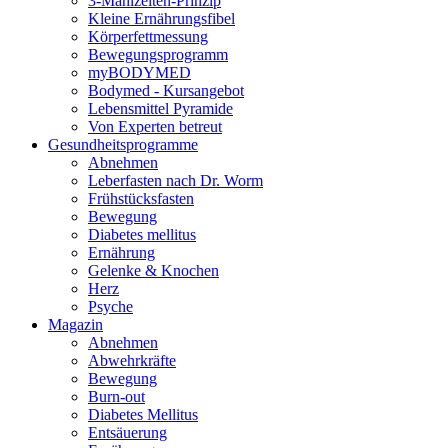
3-Mahlzeiten-Prinzip
Kleine Ernährungsfibel
Körperfettmessung
Bewegungsprogramm
myBODYMED
Bodymed - Kursangebot
Lebensmittel Pyramide
Von Experten betreut
Gesundheitsprogramme
Abnehmen
Leberfasten nach Dr. Worm
Frühstücksfasten
Bewegung
Diabetes mellitus
Ernährung
Gelenke & Knochen
Herz
Psyche
Magazin
Abnehmen
Abwehrkräfte
Bewegung
Burn-out
Diabetes Mellitus
Entsäuerung