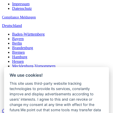
Impressum
Datenschutz
Compliance Meldungen
Deutschland
Baden-Württemberg
Bayern
Berlin
Brandenburg
Bremen
Hamburg
Hessen
Mecklenburg-Vorpommern
Niedersachsen
We use cookies!
Nordrhein-Westfalen
Rheinland-Pfalz
This site uses third-party website tracking
Saarland
Sachsen
technologies to provide its services, constantly
Sachsen-Anhalt
improve and display advertisements according to
Schleswig-Holstein
users' interests. I agree to this and can revoke or
Thüringen
change my consent at any time with effect for the
future.We point out that some tools may transfer data
Österreich