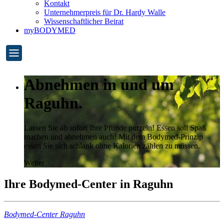
Kontakt
Unternehmerpreis für Dr. Hardy Walle
Wissenschaftlicher Beirat
myBODYMED
Abnehmen in und um
Raguhn.
Lassen Sie ab sofort Ihre Pfunde purzeln! Essen soll Spaß
machen und abnehmen auch! Mit dem Bodymed-Prinzip
essen Sie sich schlank ohne Kalorien zählen zu müssen.
Weiter
Ihre Bodymed-Center in Raguhn
Bodymed-Center Raguhn