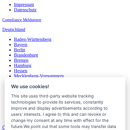
Impressum
Datenschutz
Compliance Meldungen
Deutschland
Baden-Württemberg
Bayern
Berlin
Brandenburg
Bremen
Hamburg
Hessen
Mecklenburg-Vorpommern
Niedersachsen
We use cookies!
Nordrhein-Westfalen
Rheinland-Pfalz
This site uses third-party website tracking
Saarland
Sachsen
technologies to provide its services, constantly
Sachsen-Anhalt
improve and display advertisements according to
Schleswig-Holstein
users' interests. I agree to this and can revoke or
Thüringen
change my consent at any time with effect for the
future.We point out that some tools may transfer data
Österreich