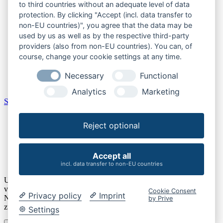
to third countries without an adequate level of data
Burgenland
protection. By clicking "Accept (incl. data transfer to
Kärnten
non-EU countries)", you agree that the data may be
Niederösterreich
used by us as well as by the respective third-party
Oberösterreich
providers (also from non-EU countries). You can, of
Salzburger Land
course, change your cookie settings at any time.
Steiermark
Tirol
Necessary
Functional
Vorarlberg
Wien
Analytics
Marketing
Schweiz
Aargau
Reject optional
Bern
Schaffhausen
St. Gallen
Thurgau
Accept all
Zürich
incl. data transfer to non-EU countries
Um unsere Webseite für Sie optimal zu gestalten und fortlaufend
verbessern zu können, verwenden wir Cookies. Durch die weitere
Cookie Consent
Privacy policy
Imprint
Nutzung der Webseite stimmen Sie der Verwendung von Cookies
by Prive
zu. Details finden Sie unserer
Datenschutzerklärung
.
Settings