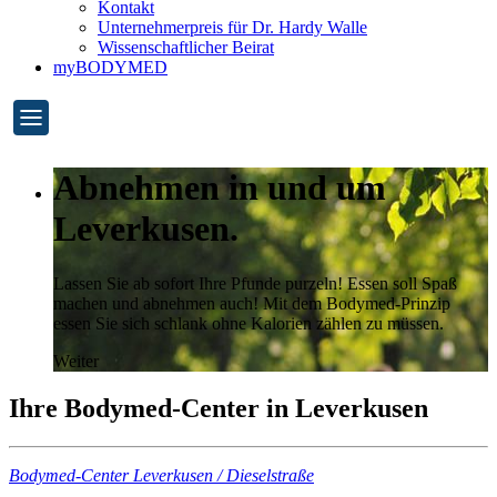
Kontakt
Unternehmerpreis für Dr. Hardy Walle
Wissenschaftlicher Beirat
myBODYMED
Abnehmen in und um
Leverkusen.
Lassen Sie ab sofort Ihre Pfunde purzeln! Essen soll Spaß
machen und abnehmen auch! Mit dem Bodymed-Prinzip
essen Sie sich schlank ohne Kalorien zählen zu müssen.
Weiter
Ihre Bodymed-Center in Leverkusen
Bodymed-Center Leverkusen / Dieselstraße