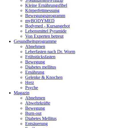
3-Mahlzeiten-Prinzip
Kleine Ernährungsfibel
Körperfettmessung
Bewegungsprogramm
myBODYMED
Bodymed - Kursangebot
Lebensmittel Pyramide
Von Experten betreut
Gesundheitsprogramme
Abnehmen
Leberfasten nach Dr. Worm
Frühstücksfasten
Bewegung
Diabetes mellitus
Ernährung
Gelenke & Knochen
Herz
Psyche
Magazin
Abnehmen
Abwehrkräfte
Bewegung
Burn-out
Diabetes Mellitus
Entsäuerung