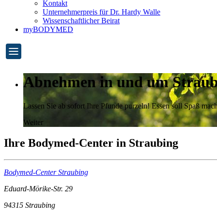
Kontakt
Unternehmerpreis für Dr. Hardy Walle
Wissenschaftlicher Beirat
myBODYMED
Abnehmen in und um Straub
Lassen Sie ab sofort Ihre Pfunde purzeln! Essen soll Spaß m
Weiter
Ihre Bodymed-Center in Straubing
Bodymed-Center Straubing
Eduard-Mörike-Str. 29
94315
Straubing