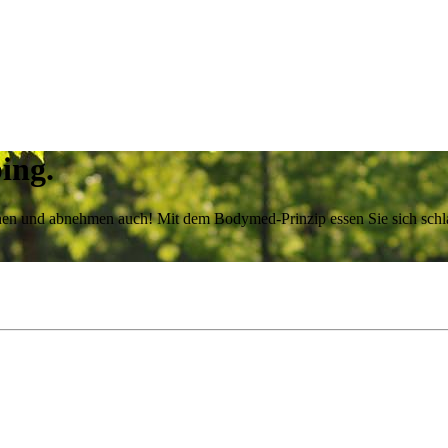
ing.
achen und abnehmen auch! Mit dem Bodymed-Prinzip essen Sie sich sch