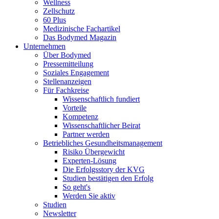
Wellness
Zellschutz
60 Plus
Medizinische Fachartikel
Das Bodymed Magazin
Unternehmen
Über Bodymed
Pressemitteilung
Soziales Engagement
Stellenanzeigen
Für Fachkreise
Wissenschaftlich fundiert
Vorteile
Kompetenz
Wissenschaftlicher Beirat
Partner werden
Betriebliches Gesundheitsmanagement
Risiko Übergewicht
Experten-Lösung
Die Erfolgsstory der KVG
Studien bestätigen den Erfolg
So geht's
Werden Sie aktiv
Studien
Newsletter