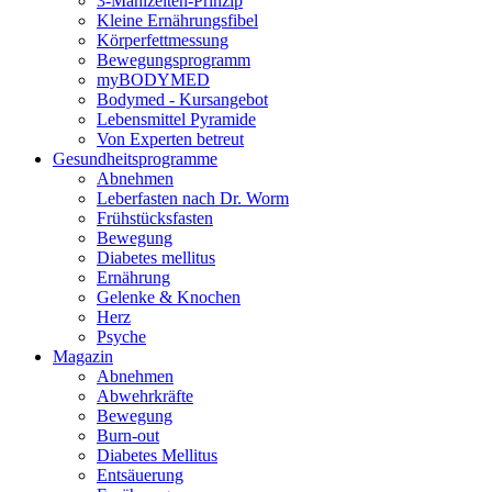
3-Mahlzeiten-Prinzip
Kleine Ernährungsfibel
Körperfettmessung
Bewegungsprogramm
myBODYMED
Bodymed - Kursangebot
Lebensmittel Pyramide
Von Experten betreut
Gesundheitsprogramme
Abnehmen
Leberfasten nach Dr. Worm
Frühstücksfasten
Bewegung
Diabetes mellitus
Ernährung
Gelenke & Knochen
Herz
Psyche
Magazin
Abnehmen
Abwehrkräfte
Bewegung
Burn-out
Diabetes Mellitus
Entsäuerung